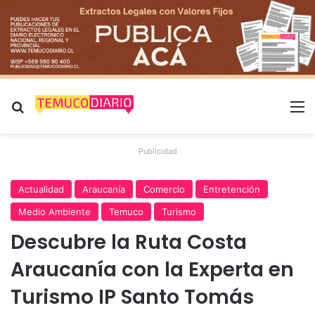
Buscar por
M
Publicidad
Actualidad
Araucanía
Comercio
Entretención
Medio Ambiente
Temuco
Turismo
Descubre la Ruta Costa
Araucanía con la Experta en
Turismo IP Santo Tomás