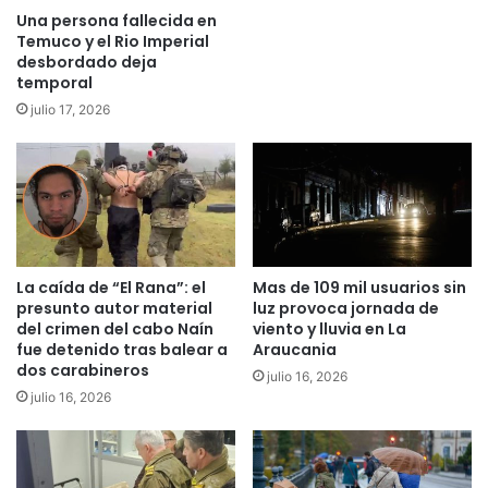
m
a
Una persona fallecida en
a
r
Temuco y el Rio Imperial
,
u
desbordado deja
C
temporal
s
O
o
julio 17, 2026
N
r
A
e
D
c
I
r
e
e
n
a
t
t
r
La caída de “El Rana”: el
Mas de 109 mil usuarios sin
i
presunto autor material
luz provoca jornada de
e
v
del crimen del cabo Naín
viento y lluvia en La
g
o
fue detenido tras balear a
Araucania
ó
d
dos carabineros
9
julio 16, 2026
e
julio 16, 2026
9
g
1
r
h
i
e
f