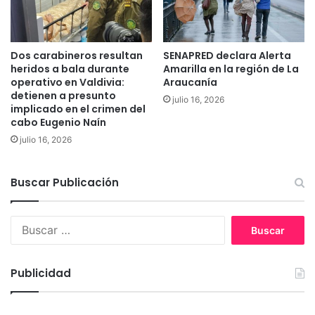
c
o
t
s
á
r
Dos carabineros resultan
SENAPRED declara Alerta
e
heridos a bala durante
Amarilla en la región de La
a
operativo en Valdivia:
Araucanía
s
detienen a presunto
julio 16, 2026
d
implicado en el crimen del
e
cabo Eugenio Naín
t
julio 16, 2026
i
e
r
Buscar Publicación
r
a
s
B
a
u
c
s
o
c
Publicidad
m
a
u
r
n
: