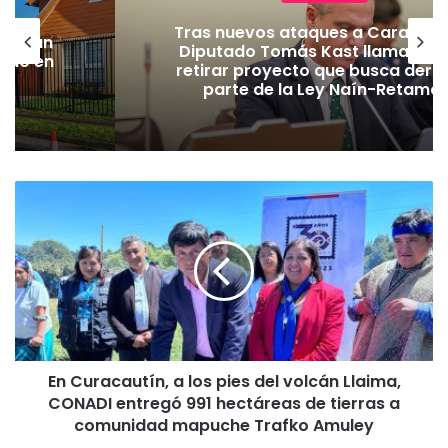
Tras nuevos ataques a Carabiner
lecerán
Diputado Tomás Kast llama al P
lado en
retirar proyecto que busca dero
parte de la Ley Naín-Retamal
E
n
C
u
r
a
c
a
u
En Curacautín, a los pies del volcán Llaima,
t
CONADI entregó 991 hectáreas de tierras a
í
n
comunidad mapuche Trafko Amuley
,