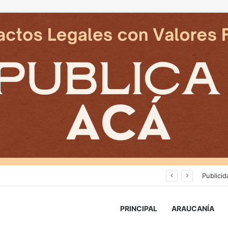
Deportes Temuco termina relación contractual con Arturo Sanhueza tras derrota ante Copiapó
Publicid
PRINCIPAL
ARAUCANÍA