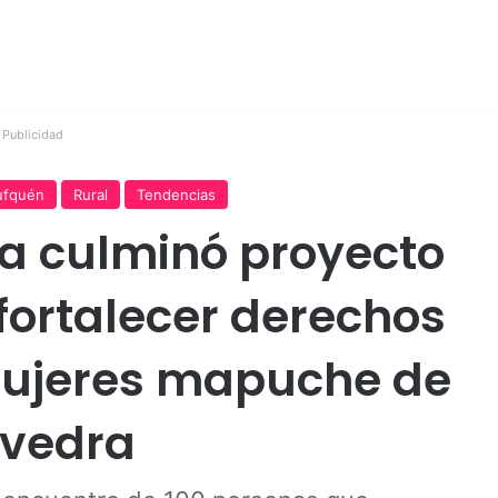
Publicidad
rufquén
Rural
Tendencias
a culminó proyecto
fortalecer derechos
ujeres mapuche de
avedra