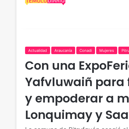
Actualidad
Araucanía
Conadi
Mujeres
Pit
Con una ExpoFeri
Yafvluwaiñ para 
y empoderar a m
Lonquimay y Sa