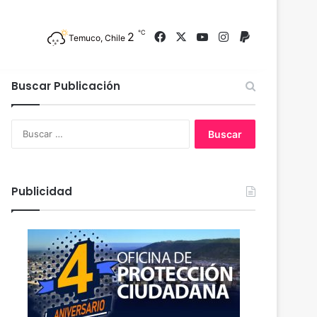
℃
2
Facebook
X
YouTube
Instagram
PayPal
Temuco, Chile
Buscar Publicación
B
u
s
c
a
Publicidad
r
: