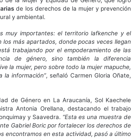
rio de la Mujer y Equidad de Género, que logró
arias
de los derechos de la mujer y prevención
ltural y ambiental.
s muy importantes: el territorio lafkenche y el
on los más apartados, donde pocas veces llegan
está trabajando por el empoderamiento de las
ncia de género, sino también la diferencia
vive la mujer, pero sobre todo la mujer mapuche,
 la información”
, señaló Carmen Gloria Oñate,
idad de Género en La Araucanía, Sol Kaechele
nistra Antonia Orellana, destacando el trabajo
Lonquimay y Saavedra.
“Esta es una muestra de
nte Gabriel Boric por fortalecer los derechos de
s encontramos en esta actividad, pasó a último