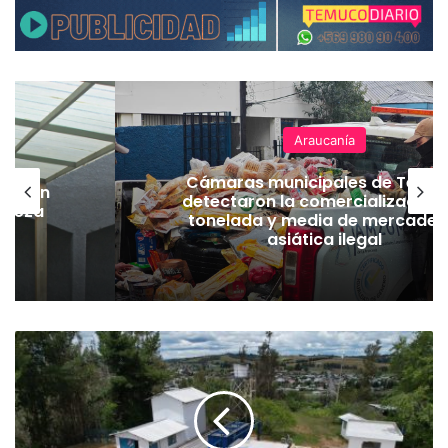
Araucanía
Cámaras municipales de Temu
lación
detectaron la comercialización
hueza
tonelada y media de mercader
pó
asiática ilegal
$
2
3
m
i
l