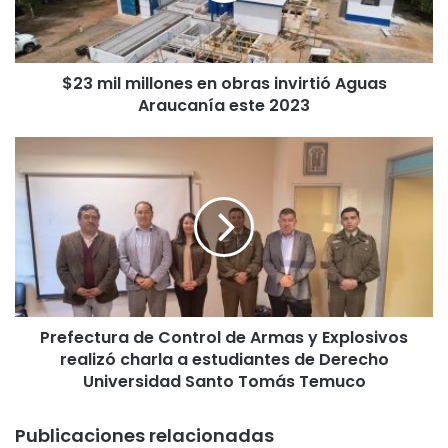
m
i
l
$23 mil millones en obras invirtió Aguas
l
Araucanía este 2023
o
n
e
P
s
r
e
e
n
f
o
e
b
c
r
t
a
u
s
r
i
Prefectura de Control de Armas y Explosivos
a
n
realizó charla a estudiantes de Derecho
d
v
e
Universidad Santo Tomás Temuco
i
C
r
o
Publicaciones relacionadas
t
n