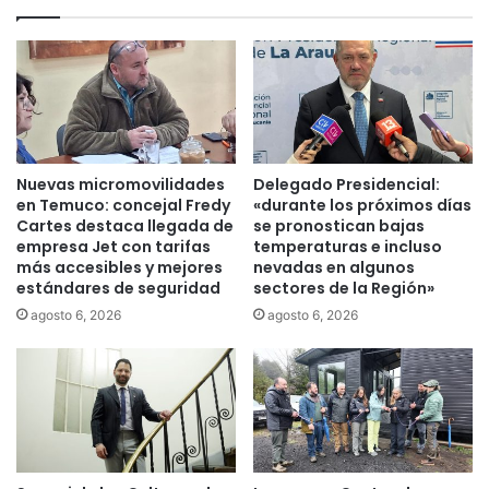
i
t
ó
r
A
o
g
l
u
d
a
e
s
A
A
r
Nuevas micromovilidades
Delegado Presidencial:
r
m
en Temuco: concejal Fredy
«durante los próximos días
a
a
Cartes destaca llegada de
se pronostican bajas
u
s
empresa Jet con tarifas
temperaturas e incluso
c
más accesibles y mejores
nevadas en algunos
y
estándares de seguridad
sectores de la Región»
a
E
n
x
agosto 6, 2026
agosto 6, 2026
í
p
a
l
e
o
s
s
t
i
e
v
2
o