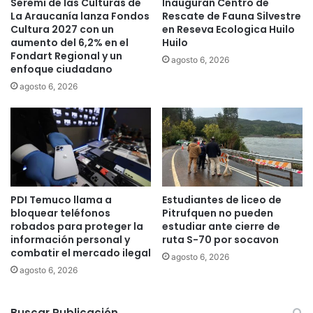
Seremi de las Culturas de
Inauguran Centro de
0
s
La Araucanía lanza Fondos
Rescate de Fauna Silvestre
2
r
Cultura 2027 con un
en Reseva Ecologica Huilo
3
e
aumento del 6,2% en el
Huilo
a
Fondart Regional y un
agosto 6, 2026
l
enfoque ciudadano
i
agosto 6, 2026
z
ó
c
h
a
r
l
a
PDI Temuco llama a
Estudiantes de liceo de
a
bloquear teléfonos
Pitrufquen no pueden
e
robados para proteger la
estudiar ante cierre de
información personal y
ruta S-70 por socavon
s
combatir el mercado ilegal
t
agosto 6, 2026
u
agosto 6, 2026
d
i
Buscar Publicación
a