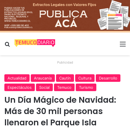
Buscar por
M
Publicidad
Actualidad
Araucanía
Cautín
Cultura
Desarrollo
Espectáculos
Social
Temuco
Turismo
Un Día Mágico de Navidad:
Más de 30 mil personas
llenaron el Parque Isla