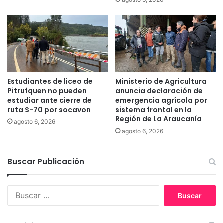
d
e
c
r
e
t
a
r
Estudiantes de liceo de
Ministerio de Agricultura
p
Pitrufquen no pueden
anuncia declaración de
r
estudiar ante cierre de
emergencia agrícola por
i
ruta S-70 por socavon
sistema frontal en la
Región de La Araucanía
s
agosto 6, 2026
i
agosto 6, 2026
ó
n
p
Buscar Publicación
r
e
B
v
u
e
s
n
c
t