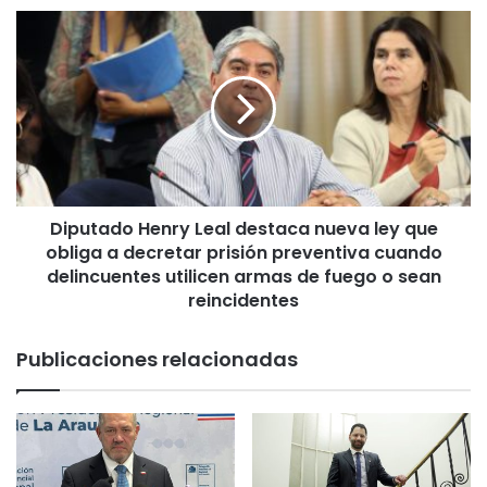
o
D
l
i
e
p
s
u
c
t
e
a
n
d
t
o
e
H
p
Diputado Henry Leal destaca nueva ley que
e
o
obliga a decretar prisión preventiva cuando
n
r
r
delincuentes utilicen armas de fuego o sean
h
y
reincidentes
u
L
r
e
Publicaciones relacionadas
t
a
o
l
e
d
n
e
t
s
i
t