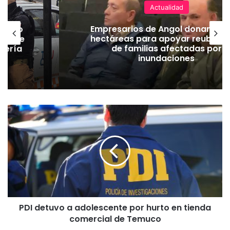
Actualidad
emuco
Empresarios de Angol donan cua
ión de
hectáreas para apoyar reubicac
dería
de familias afectadas por
inundaciones
P
D
I
d
e
t
u
v
o
PDI detuvo a adolescente por hurto en tienda
a
comercial de Temuco
a
d