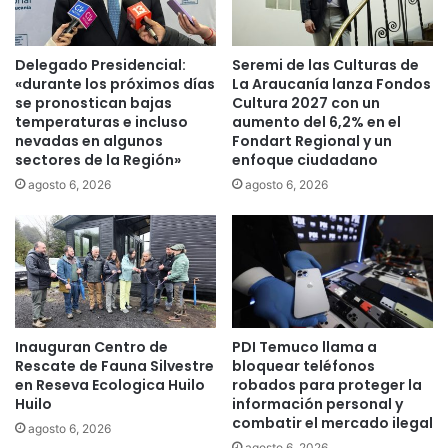
e
a
n
c
d
a
Delegado Presidencial:
Seremi de las Culturas de
a
n
«durante los próximos días
La Araucanía lanza Fondos
c
u
se pronostican bajas
Cultura 2027 con un
o
e
temperaturas e incluso
aumento del 6,2% en el
m
nevadas en algunos
Fondart Regional y un
v
sectores de la Región»
enfoque ciudadano
e
a
r
l
agosto 6, 2026
agosto 6, 2026
c
e
i
y
a
q
l
u
d
e
e
o
T
b
Inauguran Centro de
PDI Temuco llama a
e
l
Rescate de Fauna Silvestre
bloquear teléfonos
m
i
en Reseva Ecologica Huilo
robados para proteger la
u
g
Huilo
información personal y
c
a
combatir el mercado ilegal
agosto 6, 2026
o
a
agosto 6, 2026