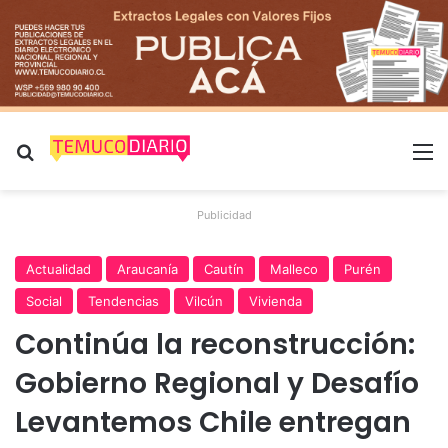
Buscar por
M
Publicidad
Actualidad
Araucanía
Cautín
Malleco
Purén
Social
Tendencias
Vilcún
Vivienda
Continúa la reconstrucción:
Gobierno Regional y Desafío
Levantemos Chile entregan