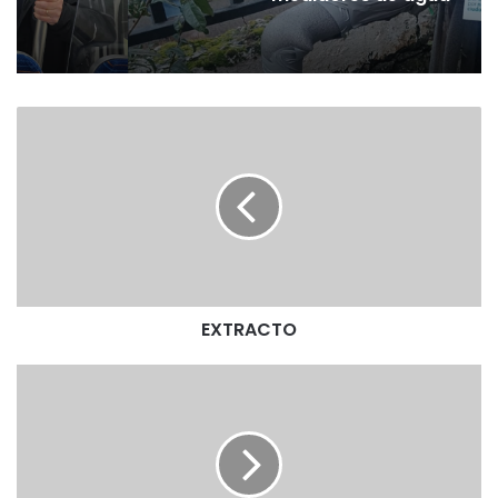
E
X
T
R
A
C
T
O
EXTRACTO
E
X
T
R
A
C