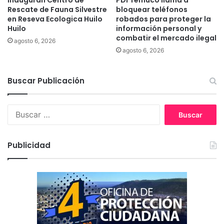
Inauguran Centro de
PDI Temuco llama a
Rescate de Fauna Silvestre
bloquear teléfonos
en Reseva Ecologica Huilo
robados para proteger la
Huilo
información personal y
combatir el mercado ilegal
agosto 6, 2026
agosto 6, 2026
Buscar Publicación
B
u
s
c
Publicidad
a
r
: