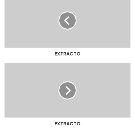
X
T
R
A
C
T
O
EXTRACTO
E
X
T
R
A
C
T
O
EXTRACTO