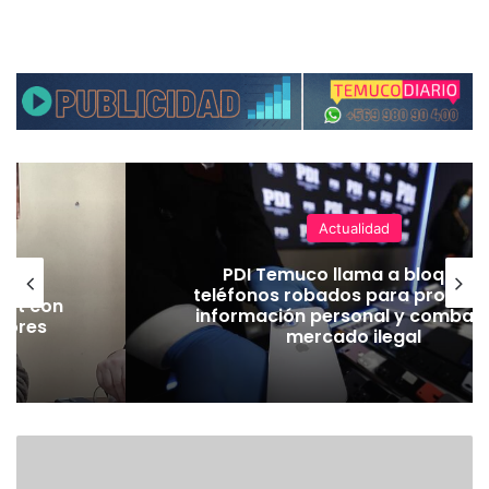
Actualidad
 en
PDI Temuco llama a bloquear
rtes
teléfonos robados para proteger
Jet con
información personal y combatir
jores
mercado ilegal
ad
E
X