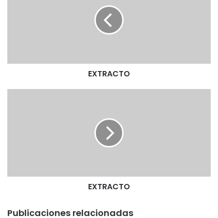
T
R
A
C
T
O
EXTRACTO
E
X
T
R
A
C
T
O
EXTRACTO
Publicaciones relacionadas