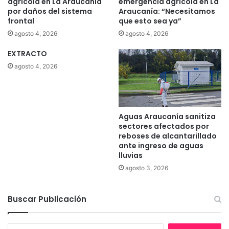
agrícola en La Araucanía
emergencia agrícola en La
t
v
por daños del sistema
Araucanía: “Necesitamos
é
i
frontal
que esto sea ya”
c
v
agosto 4, 2026
agosto 4, 2026
n
o
i
,
EXTRACTO
c
s
agosto 4, 2026
a
o
s
b
c
r
u
e
l
l
Aguas Araucanía sanitiza
i
o
sectores afectados por
n
s
reboses de alcantarillado
a
e
ante ingreso de aguas
r
lluvias
v
i
e
agosto 3, 2026
a
n
s
t
a
u
Buscar Publicación
e
a
m
l
p
B