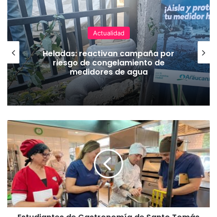
Actualidad
Heladas: reactivan campaña por
riesgo de congelamiento de
medidores de agua
E
s
t
u
d
i
a
n
t
e