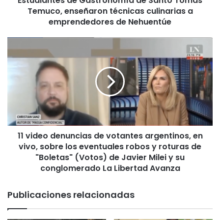
Estudiantes de Gastronomía de Santo Tomás
Temuco, enseñaron técnicas culinarias a
s
d
emprendedores de Nehuentúe
e
G
1
a
1
s
v
t
i
r
d
o
e
n
o
o
d
m
e
í
11 video denuncias de votantes argentinos, en
n
a
vivo, sobre los eventuales robos y roturas de
u
d
n
"Boletas" (Votos) de Javier Milei y su
e
c
conglomerado La Libertad Avanza
S
i
a
a
Publicaciones relacionadas
n
s
t
d
o
e