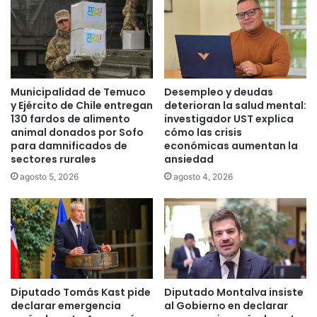
T
v
o
o
m
t
á
a
s
n
T
t
Municipalidad de Temuco
Desempleo y deudas
e
e
y Ejército de Chile entregan
deterioran la salud mental:
m
s
130 fardos de alimento
investigador UST explica
u
a
animal donados por Sofo
cómo las crisis
c
para damnificados de
económicas aumentan la
r
o
sectores rurales
ansiedad
g
,
e
agosto 5, 2026
agosto 4, 2026
e
n
n
t
s
i
e
n
ñ
o
a
s
r
,
Diputado Tomás Kast pide
Diputado Montalva insiste
o
e
declarar emergencia
al Gobierno en declarar
n
n