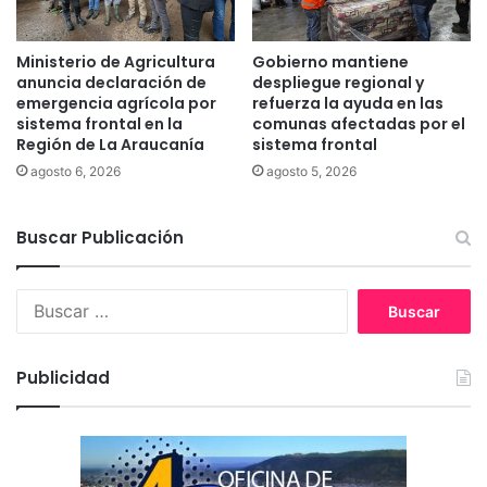
r
i
n
e
a
d
Ministerio de Agricultura
Gobierno mantiene
d
e
anuncia declaración de
despliegue regional y
o
S
emergencia agrícola por
refuerza la ayuda en las
r
sistema frontal en la
comunas afectadas por el
k
e
Región de La Araucanía
sistema frontal
o
s
k
agosto 6, 2026
agosto 5, 2026
d
k
e
a
l
Buscar Publicación
B
i
B
o
u
b
s
í
c
o
Publicidad
a
,
r
A
:
r
a
u