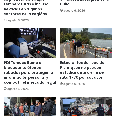
i
temperaturas e incluso
Huilo
b
m
nevadas en algunos
a
agosto 6, 2026
sectores de la Región»
i
r
e
r
agosto 6, 2026
n
e
t
r
o
a
d
s
i
c
a
o
l
n
PDI Temuco llama a
Estudiantes de liceo de
o
l
bloquear teléfonos
Pitrufquen no pueden
g
a
robados para proteger la
estudiar ante cierre de
a
n
información personal y
ruta S-70 por socavon
c
u
combatir el mercado ilegal
agosto 6, 2026
o
e
agosto 6, 2026
n
v
g
a
o
s
b
e
e
r