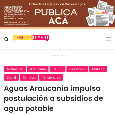
Buscar por
M
Publicidad
Actualidad
Araucanía
Cautín
Desarrollo
Malleco
Social
Temuco
Tendencias
Aguas Araucanía impulsa
postulación a subsidios de
agua potable