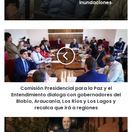
inundaciones
C
o
m
i
s
i
ó
n
P
Comisión Presidencial para la Paz y el
r
Entendimiento dialoga con gobernadores del
e
s
Biobío, Araucanía, Los Ríos y Los Lagos y
i
recalca que irá a regiones
d
e
¿
n
M
c