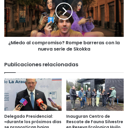
i
i
e
a
d
l
o
p
a
a
l
r
c
a
¿Miedo al compromiso? Rompe barreras con la
o
l
nueva serie de Skokka
m
a
p
P
r
Publicaciones relacionadas
a
o
z
m
y
i
e
s
l
o
E
?
n
R
t
o
e
m
Delegado Presidencial:
Inauguran Centro de
n
p
«durante los próximos días
Rescate de Fauna Silvestre
d
e
se pronostican bajas
en Reseva Ecologica Huilo