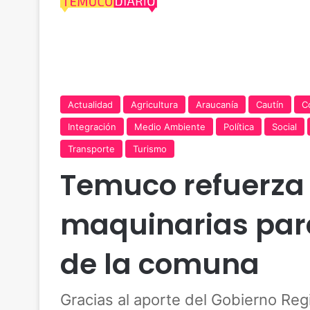
Actualidad
Agricultura
Araucanía
Cautín
C
Integración
Medio Ambiente
Política
Social
Transporte
Turismo
Temuco refuerza 
maquinarias para
de la comuna
Gracias al aporte del Gobierno Reg