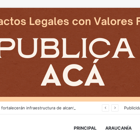
Más de $3 mil millones fortalecerán infraestructura de alcantarillado en la región
Publicid
PRINCIPAL
ARAUCANÍA