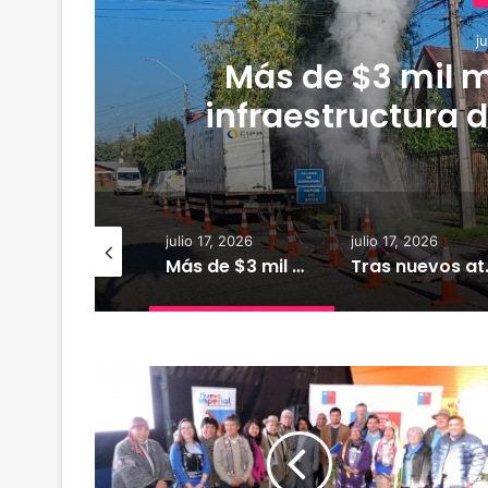
j
Más de $3 mil m
infraestructura d
r
io 18, 2026
julio 17, 2026
julio 17, 2026
XTRACTO
Más de $3 mil millones fortalecerán infraestructura de alcantarillado en la región
Tras nuevos ataques a Carabineros: D
C
O
N
A
D