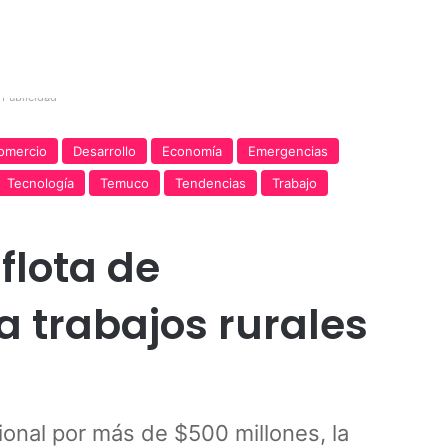
Publicidad
omercio
Desarrollo
Economía
Emergencias
Tecnología
Temuco
Tendencias
Trabajo
flota de
 trabajos rurales
ional por más de $500 millones, la