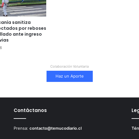
anía sanitiza
ectados por reboses
llado ante ingreso
vias
6
Colaboración Voluntaria
Haz un Aporte
Contáctanos
Le
Prensa:
contacto@temucodiario.cl
Tér