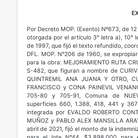
E
Por Decreto MOP. (Exento) Nº673, de 12 
otorgada por el artículo 3° letra a), 10° 
de 1997, que fijó el texto refundido, coo
DFL. MOP. N°206 de 1960, se expropiaron
para la obra: MEJORAMIENTO RUTA 
S-482, que figuran a nombre de CUR
QUINTREMIL ANA JUANA Y OTRO, CU
FRANCISCO y CONA PAINEVIL VENANCIO
705-80 y 705-91, Comuna de NUE
superficies 660, 1.388, 418, 441 y 36
integrada por EVALDO ROBERTO CO
MUÑOZ y PABLO ALEX MANSILLA ARAVEN
abril de 2021, fijó el monto de la indemn
para el lote N°44, $3.898.000 para e