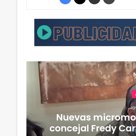
ag
de
Nuevas micromov
concejal Fredy Car