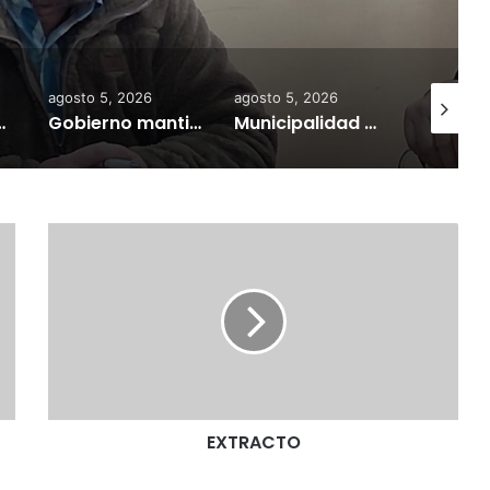
rifas más accesibles y
dares de seguridad
agosto 5, 2026
agosto 5, 2026
agosto 7,
a información personal y combatir el mercado ilegal
Gobierno mantiene despliegue regional y refuerza la ayuda en las comunas afectadas por el sistema frontal
Municipalidad de Temuco y Ejército de Chile entregan 130 fardos de alimento animal donados por Sofo para damnificados de sectores rurales
E
X
T
R
A
C
T
O
EXTRACTO