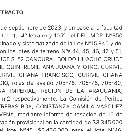
XTRACTO
de septiembre de 2023, y en base a la facultad
letra c), 14° letra e) y 105° del DFL. MOP. Nº850
rdinado y sistematizado de la Ley N°15.840 y del
 los lotes de terreno N°s.44, 45, 46, 47 y 51,
CRUCE S-52 CANCURA -BOLDO HUACHO CRUCE
IVIL QUINTREMIL ANA JUANA Y OTRO, CURIVIL
RIVIL CHANA FRANCISCO, CURIVIL CHANA
, roles de avalúo 705-76, 705-76, 705-80,
VA IMPERIAL, REGION DE LA ARAUCANÍA,
7 m2 respectivamente. La Comisión de Peritos
NTRERAS ROA, CONSTANZA CAMILA VASQUEZ
A, mediante informe de tasación de 16 de
ización provisional en la cantidad de $3.345.000
l lote N°45, $2.436.000 para el lote N°46,