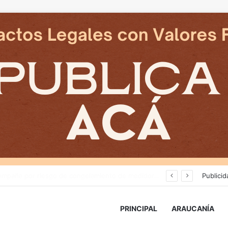
Deportes Temuco termina relación contractual con Arturo Sanhueza tras derrota ante Copiapó
Publicid
PRINCIPAL
ARAUCANÍA