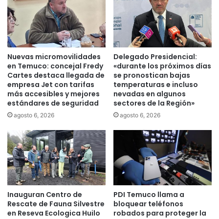
t
i
é
l
r
i
m
d
i
a
Nuevas micromovilidades
Delegado Presidencial:
n
d
en Temuco: concejal Fredy
«durante los próximos días
o
p
Cartes destaca llegada de
se pronostican bajas
d
a
empresa Jet con tarifas
temperaturas e incluso
e
r
más accesibles y mejores
nevadas en algunos
l
estándares de seguridad
sectores de la Región»
a
s
l
agosto 6, 2026
agosto 6, 2026
i
a
s
r
t
e
e
s
m
t
a
i
a
t
s
Inauguran Centro de
PDI Temuco llama a
u
Rescate de Fauna Silvestre
bloquear teléfonos
e
c
en Reseva Ecologica Huilo
robados para proteger la
g
i