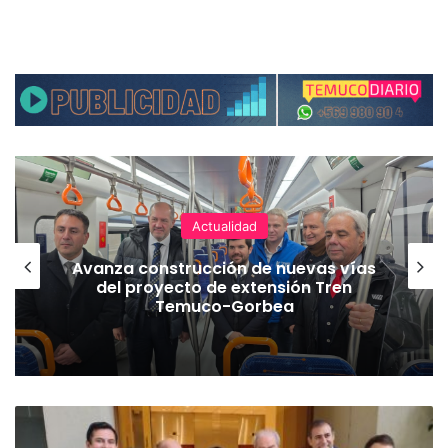
Actualidad
Avanza construcción de nuevas vías
del proyecto de extensión Tren
Temuco-Gorbea
A
d