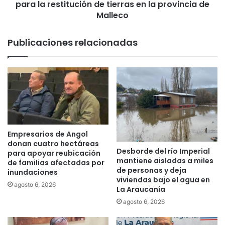
e
para la restitución de tierras en la provincia de
e
l
g
Malleco
a
ó
S
d
Publicaciones relacionadas
u
o
p
c
r
u
e
m
m
e
a
n
,
t
p
o
o
s
Empresarios de Angol
d
d
donan cuatro hectáreas
r
Desborde del río Imperial
e
para apoyar reubicación
mantiene aisladas a miles
í
a
de familias afectadas por
de personas y deja
a
inundaciones
p
viviendas bajo el agua en
s
l
agosto 6, 2026
La Araucanía
e
i
agosto 6, 2026
r
c
e
a
l
b