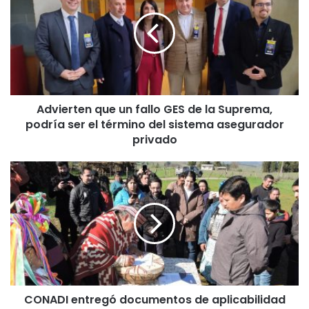
v
i
e
r
t
e
n
Advierten que un fallo GES de la Suprema,
q
podría ser el término del sistema asegurador
u
e
privado
u
n
C
f
O
a
N
l
A
l
D
o
I
G
e
E
n
S
t
d
CONADI entregó documentos de aplicabilidad
r