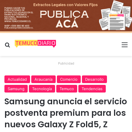
Buscar por
M
Publicidad
Actualidad
Araucanía
Comercio
Desarrollo
Samsung
Tecnología
Temuco
Tendencias
Samsung anuncia el servicio
postventa premium para los
nuevos Galaxy Z Fold5, Z