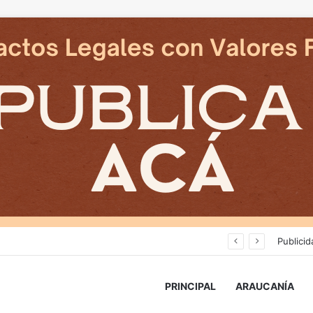
Cámaras municipales de Temuco detectaron la comercialización de tonelada y media de mercadería asiática ilegal
Publicid
PRINCIPAL
ARAUCANÍA