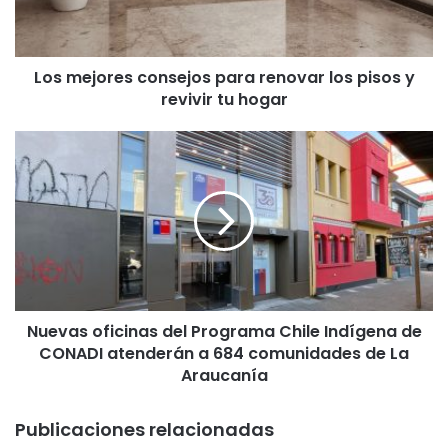
o
r
e
Los mejores consejos para renovar los pisos y
s
revivir tu hogar
c
o
n
N
s
u
e
e
j
v
o
a
s
s
p
o
a
f
r
i
a
Nuevas oficinas del Programa Chile Indígena de
c
r
CONADI atenderán a 684 comunidades de La
i
e
n
Araucanía
n
a
o
s
Publicaciones relacionadas
v
d