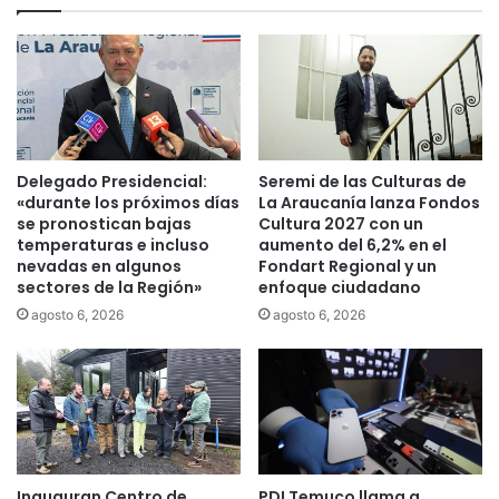
a
e
r
l
l
P
o
r
s
o
p
g
i
r
s
a
Delegado Presidencial:
Seremi de las Culturas de
o
m
«durante los próximos días
La Araucanía lanza Fondos
s
a
se pronostican bajas
Cultura 2027 con un
y
C
temperaturas e incluso
aumento del 6,2% en el
r
nevadas en algunos
Fondart Regional y un
h
sectores de la Región»
enfoque ciudadano
e
i
v
l
agosto 6, 2026
agosto 6, 2026
i
e
v
I
i
n
r
d
t
í
u
g
h
e
Inauguran Centro de
PDI Temuco llama a
o