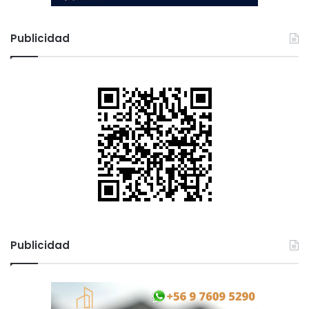
a
n
í
Publicidad
a
Publicidad