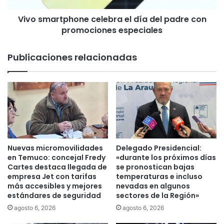
e
t
9
Vivo smartphone celebra el día del padre con
p
0
promociones especiales
h
0
o
h
n
Publicaciones relacionadas
e
e
c
c
t
e
á
l
r
e
e
b
a
r
s
a
c
e
Nuevas micromovilidades
Delegado Presidencial:
o
l
en Temuco: concejal Fredy
«durante los próximos días
n
d
Cartes destaca llegada de
se pronostican bajas
d
empresa Jet con tarifas
temperaturas e incluso
í
e
más accesibles y mejores
nevadas en algunos
a
estándares de seguridad
sectores de la Región»
r
d
e
e
agosto 6, 2026
agosto 6, 2026
c
l