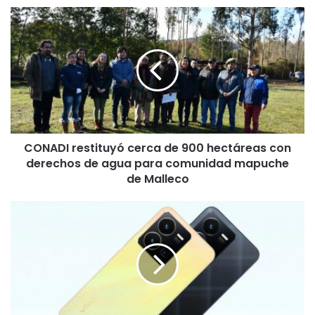
C
O
N
A
D
I
r
e
s
CONADI restituyó cerca de 900 hectáreas con
t
derechos de agua para comunidad mapuche
i
t
de Malleco
u
y
V
ó
i
c
v
e
o
r
s
c
m
a
a
d
r