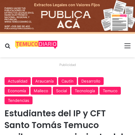
Buscar por
M
Publicidad
Actualidad
Araucanía
Cautín
Desarrollo
Economía
Malleco
Social
Tecnología
Temuco
Tendencias
Estudiantes del IP y CFT
Santo Tomás Temuco