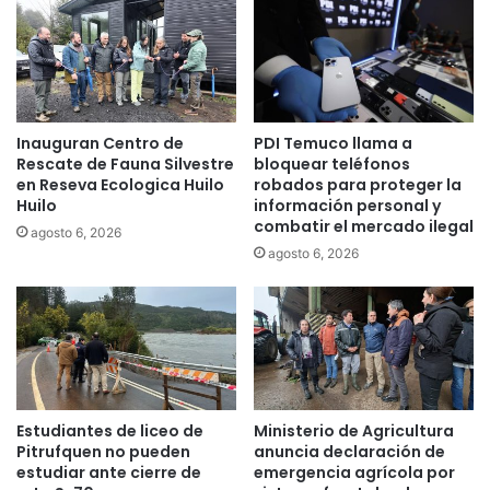
h
p
o
a
s
d
d
r
e
e
a
c
Inauguran Centro de
PDI Temuco llama a
g
o
Rescate de Fauna Silvestre
bloquear teléfonos
u
n
en Reseva Ecologica Huilo
robados para proteger la
a
p
Huilo
información personal y
p
r
combatir el mercado ilegal
agosto 6, 2026
a
o
agosto 6, 2026
r
m
a
o
c
c
o
i
m
o
u
n
n
e
i
s
Estudiantes de liceo de
Ministerio de Agricultura
d
e
Pitrufquen no pueden
anuncia declaración de
a
s
estudiar ante cierre de
emergencia agrícola por
d