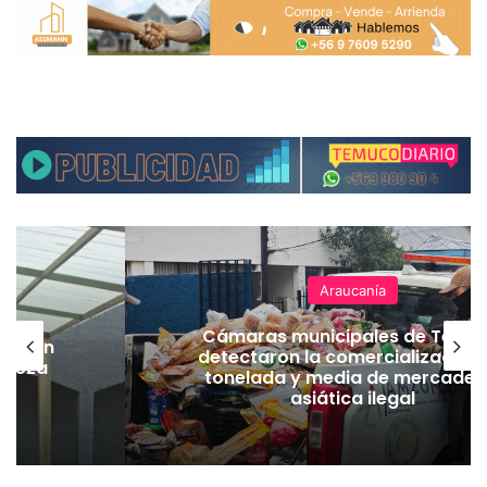
Araucanía
Cámaras municipales de Temu
lación
detectaron la comercialización
hueza
tonelada y media de mercader
pó
asiática ilegal