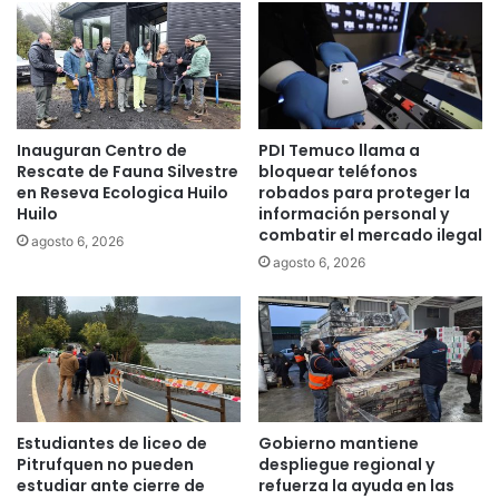
s
e
e
s
r
d
v
i
i
s
c
f
i
Inauguran Centro de
PDI Temuco llama a
r
o
Rescate de Fauna Silvestre
bloquear teléfonos
u
s
en Reseva Ecologica Huilo
robados para proteger la
t
Huilo
información personal y
a
a
combatir el mercado ilegal
l
agosto 6, 2026
n
p
agosto 6, 2026
d
ú
e
b
r
l
e
i
a
c
l
o
i
:
Estudiantes de liceo de
Gobierno mantiene
d
T
Pitrufquen no pueden
despliegue regional y
a
e
estudiar ante cierre de
refuerza la ayuda en las
d
m