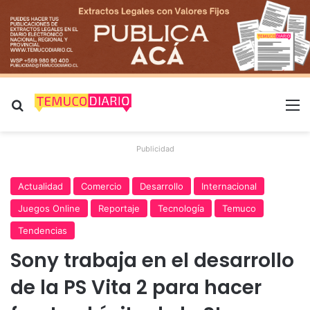
Buscar por
M
Publicidad
Actualidad
Comercio
Desarrollo
Internacional
Juegos Online
Reportaje
Tecnología
Temuco
Tendencias
Sony trabaja en el desarrollo
de la PS Vita 2 para hacer