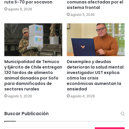
ruta S-70 por socavon
comunas afectadas por el
v
u
sistema frontal
agosto 6, 2026
i
c
agosto 5, 2026
r
o
t
c
u
o
a
n
l
t
y
a
c
r
o
á
Municipalidad de Temuco
Desempleo y deudas
n
c
y Ejército de Chile entregan
deterioran la salud mental:
f
o
130 fardos de alimento
investigador UST explica
i
n
animal donados por Sofo
cómo las crisis
r
para damnificados de
económicas aumentan la
b
m
sectores rurales
ansiedad
a
a
ñ
agosto 5, 2026
agosto 4, 2026
n
o
q
s
u
Buscar Publicación
a
e
u
n
t