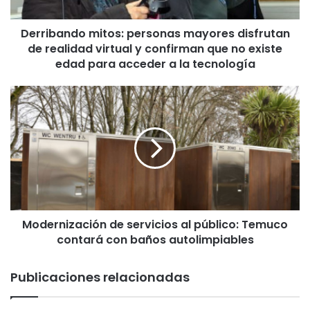
n
d
Derribando mitos: personas mayores disfrutan
o
de realidad virtual y confirman que no existe
m
i
edad para acceder a la tecnología
t
o
M
s
o
:
d
p
e
e
r
r
n
s
i
o
z
n
a
a
Modernización de servicios al público: Temuco
c
s
contará con baños autolimpiables
i
m
ó
a
n
Publicaciones relacionadas
y
d
o
e
r