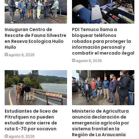
e
o
m
l
e
e
n
n
Inauguran Centro de
PDI Temuco llama a
t
c
Rescate de Fauna Silvestre
bloquear teléfonos
o
i
en Reseva Ecologica Huilo
robados para proteger la
s
a
Huilo
información personal y
c
e
combatir el mercado ilegal
agosto 6, 2026
u
n
agosto 6, 2026
l
C
t
E
u
S
r
F
a
A
l
M
e
A
s
m
Estudiantes de liceo de
Ministerio de Agricultura
e
a
Pitrufquen no pueden
anuncia declaración de
n
n
estudiar ante cierre de
emergencia agrícola por
i
e
ruta S-70 por socavon
sistema frontal en la
n
Región de La Araucanía
c
agosto 6, 2026