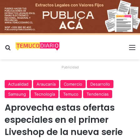
Buscar por
M
Publicidad
Actualidad
Araucanía
Comercio
Desarrollo
Samsung
Tecnología
Temuco
Tendencias
Aprovecha estas ofertas
especiales en el primer
Liveshop de la nueva serie