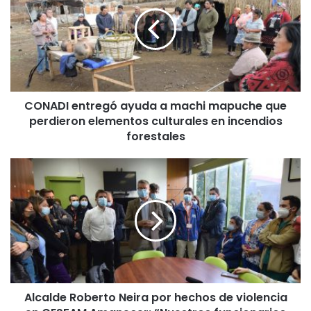
N
A
D
I
e
n
t
CONADI entregó ayuda a machi mapuche que
r
perdieron elementos culturales en incendios
e
g
forestales
ó
a
A
y
l
u
c
d
a
a
l
a
d
m
e
a
R
c
o
h
Alcalde Roberto Neira por hechos de violencia
b
i
e