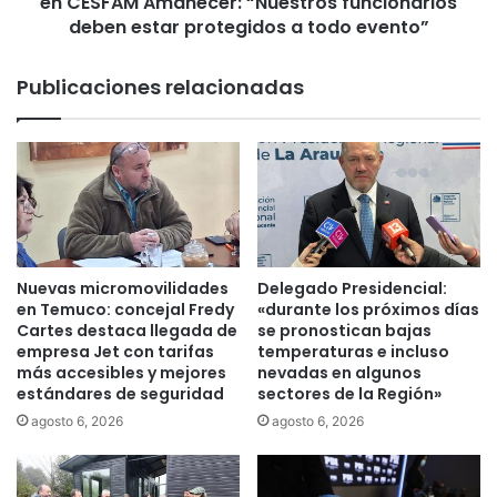
en CESFAM Amanecer: “Nuestros funcionarios
m
r
deben estar protegidos a todo evento”
a
t
p
o
Publicaciones relacionadas
u
N
c
e
h
i
e
r
q
a
u
p
e
o
p
r
e
h
Nuevas micromovilidades
Delegado Presidencial:
r
e
en Temuco: concejal Fredy
«durante los próximos días
d
c
Cartes destaca llegada de
se pronostican bajas
i
h
empresa Jet con tarifas
temperaturas e incluso
e
más accesibles y mejores
nevadas en algunos
o
estándares de seguridad
sectores de la Región»
r
s
o
d
agosto 6, 2026
agosto 6, 2026
n
e
e
v
l
i