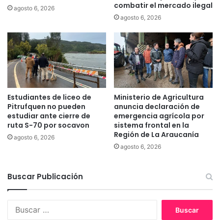
r
combatir el mercado ilegal
agosto 6, 2026
s
e
agosto 6, 2026
t
s
a
q
m
u
o
e
s
f
v
u
i
e
v
r
Estudiantes de liceo de
Ministerio de Agricultura
i
o
Pitrufquen no pueden
anuncia declaración de
e
n
estudiar ante cierre de
emergencia agrícola por
n
d
ruta S-70 por socavon
sistema frontal en la
d
Región de La Araucanía
e
agosto 6, 2026
o
s
agosto 6, 2026
"
t
.
r
Buscar Publicación
u
i
d
B
o
u
s