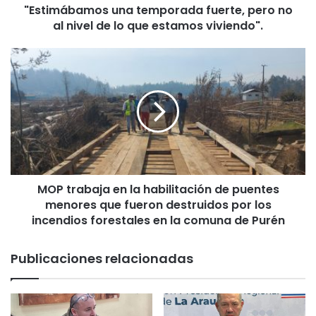
"Estimábamos una temporada fuerte, pero no
m
al nivel de lo que estamos viviendo".
o
s
u
M
n
O
a
P
t
t
e
r
m
a
p
b
o
a
r
j
a
MOP trabaja en la habilitación de puentes
a
d
menores que fueron destruidos por los
e
a
n
incendios forestales en la comuna de Purén
f
l
u
a
Publicaciones relacionadas
e
h
r
a
t
b
e
i