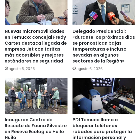
,
l
p
i
e
t
r
a
o
c
Nuevas micromovilidades
Delegado Presidencial:
n
i
en Temuco: concejal Fredy
«durante los próximos días
o
ó
Cartes destaca llegada de
se pronostican bajas
a
n
empresa Jet con tarifas
temperaturas e incluso
l
más accesibles y mejores
nevadas en algunos
d
estándares de seguridad
sectores de la Región»
n
e
i
p
agosto 6, 2026
agosto 6, 2026
v
u
e
e
l
n
d
t
e
e
l
s
o
m
Inauguran Centro de
PDI Temuco llama a
q
e
Rescate de Fauna Silvestre
bloquear teléfonos
u
n
en Reseva Ecologica Huilo
robados para proteger la
e
o
Huilo
información personal y
e