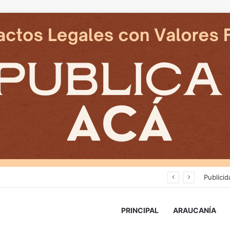
Cámaras municipales de Temuco detectaron la comercialización de tonelada y media de mercadería asiática ilegal
Publicid
PRINCIPAL
ARAUCANÍA