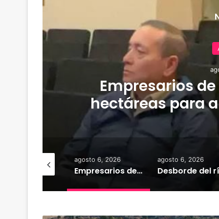
ag
Empresarios de
hectáreas para a
familias afecta
osto 6, 2026
agosto 6, 2026
agosto 6, 2026
Deportes Temuco termina relación contractual con Arturo Sanhueza tras derrota ante Copiapó
Empresarios de Angol donan cuatro hectáreas para apoyar reubicación de familias afectadas por inundaciones