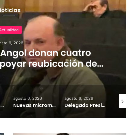
Noticias
Actualidad
osto 6, 2026
 Angol donan cuatro
poyar reubicación de
das por inundaciones
agosto 6, 2026
agosto 6, 2026
agosto 6,
Desborde del río Imperial mantiene aisladas a miles de personas y deja viviendas bajo el agua en La Araucanía
Nuevas micromovilidades en Temuco: concejal Fredy Cartes destaca llegada de empresa Jet con tarifas más accesibles y mejores estándares de seguridad
Delegado Presidencial: «durante los próximos días se pronostican bajas temperaturas e incluso nevadas en algunos sectores de la Región»