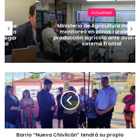
Actualidad
ineros:
Ministerio de Agricultura manti
l PC a
monitoreo en zonas rurales y 
derogar
producción agrícola ante avance
amal
sistema frontal
B
a
r
r
i
o
“
N
u
Barrio “Nueva Chivilcán” tendrá su propio
e