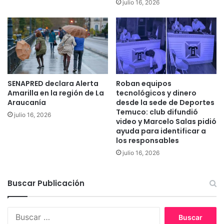
julio 16, 2026
d
l
e
e
s
s
p
e
u
x
é
p
s
l
d
i
SENAPRED declara Alerta
Roban equipos
e
c
Amarilla en la región de La
tecnológicos y dinero
2
a
Araucanía
desde la sede de Deportes
5
q
Temuco: club difundió
julio 16, 2026
a
video y Marcelo Salas pidió
u
ayuda para identificar a
ñ
é
los responsables
o
d
s
e
julio 16, 2026
b
e
Buscar Publicación
s
h
a
B
c
u