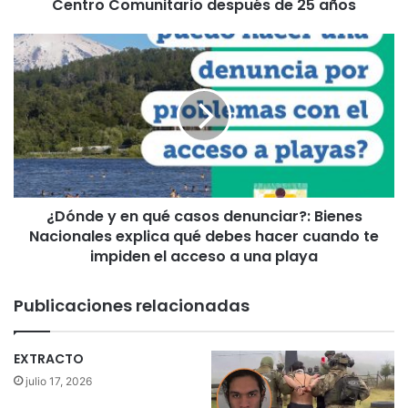
Centro Comunitario después de 25 años
v
a
C
¿
h
D
i
ó
v
n
i
d
l
e
c
y
á
e
n
n
”
¿Dónde y en qué casos denunciar?: Bienes
q
t
Nacionales explica qué debes hacer cuando te
u
e
é
impiden el acceso a una playa
n
c
d
a
Publicaciones relacionadas
r
s
á
o
s
s
EXTRACTO
u
d
julio 17, 2026
p
e
r
n