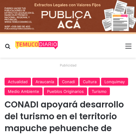
Buscar por
M
Publicidad
Actualidad
Araucanía
Conadi
Cultura
Lonquimay
Medio Ambiente
Pueblos Originarios
Turismo
CONADI apoyará desarrollo
del turismo en el territorio
mapuche pehuenche de