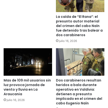
o
u
p
n
i
c
La caída de “El Rana”: el
o
i
presunto autor material
C
a
del crimen del cabo Naín
e
r
fue detenido tras balear a
n
dos carabineros
?
t
:
julio 16, 2026
r
B
o
i
C
e
o
n
m
e
u
s
n
N
Mas de 109 mil usuarios sin
Dos carabineros resultan
i
a
luz provoca jornada de
heridos a bala durante
t
c
viento y lluvia en La
operativo en Valdivia:
a
i
Araucania
detienen a presunto
r
o
implicado en el crimen del
julio 16, 2026
i
n
cabo Eugenio Naín
o
a