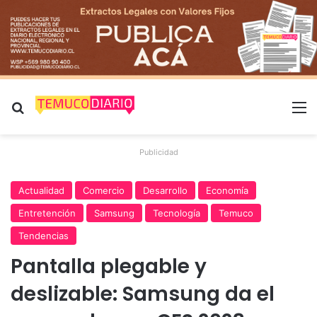
Buscar por
M
Publicidad
Actualidad
Comercio
Desarrollo
Economía
Entretención
Samsung
Tecnología
Temuco
Tendencias
Pantalla plegable y
deslizable: Samsung da el