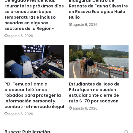
Delegado Presidencial:
Inauguran Centro de
í
í
«durante los próximos días
Rescate de Fauna Silvestre
c
a
se pronostican bajas
en Reseva Ecologica Huilo
o
t
temperaturas e incluso
Huilo
l
i
nevadas en algunos
agosto 6, 2026
a
sectores de la Región»
e
a
n
agosto 6, 2026
c
e
o
6
m
0
u
0
n
n
i
u
d
e
a
PDI Temuco llama a
Estudiantes de liceo de
v
bloquear teléfonos
Pitrufquen no pueden
d
o
robados para proteger la
estudiar ante cierre de
m
s
información personal y
ruta S-70 por socavon
a
p
combatir el mercado ilegal
p
agosto 6, 2026
r
agosto 6, 2026
u
o
c
f
h
e
Buscar Publicación