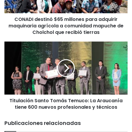
d
e
s
CONADI destinó $65 millones para adquirir
t
maquinaria agrícola a comunidad mapuche de
i
n
Cholchol que recibió tierras
ó
$
T
6
i
5
t
m
u
i
l
l
a
l
c
o
i
n
ó
e
Titulación Santo Tomás Temuco: La Araucanía
n
s
tiene 600 nuevos profesionales y técnicos
S
p
a
a
n
Publicaciones relacionadas
r
t
a
o