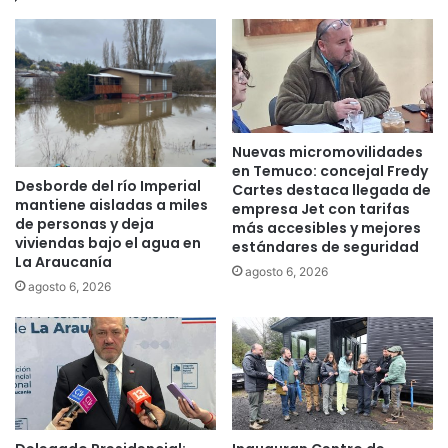
a
T
d
o
q
m
u
á
i
s
r
T
i
e
Nuevas micromovilidades
r
m
en Temuco: concejal Fredy
m
Desborde del río Imperial
u
Cartes destaca llegada de
mantiene aisladas a miles
a
empresa Jet con tarifas
c
de personas y deja
q
más accesibles y mejores
o
viviendas bajo el agua en
estándares de seguridad
u
:
La Araucanía
i
L
agosto 6, 2026
agosto 6, 2026
n
a
a
A
r
r
i
a
a
u
a
c
g
a
r
n