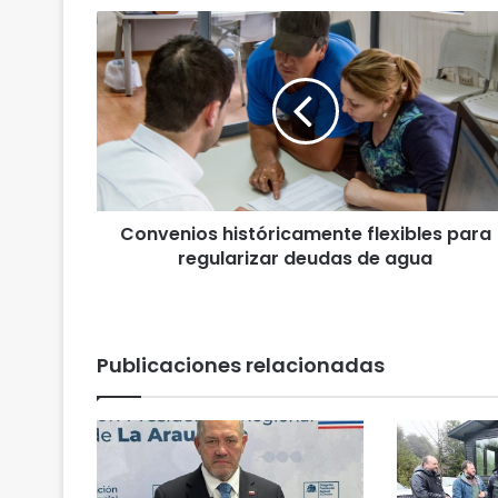
C
o
n
v
e
n
i
o
s
Convenios históricamente flexibles para
h
regularizar deudas de agua
i
s
t
ó
r
Publicaciones relacionadas
i
c
a
m
e
n