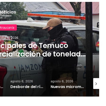
Noticias
Araucanía
osto 6, 2026
cipales de Temuco
cialización de tonelada
dería asiática ilegal
agosto 6, 2026
agosto 6, 2026
agosto 6,
Empresarios de Angol donan cuatro hectáreas para apoyar reubicación de familias afectadas por inundaciones
Desborde del río Imperial mantiene aisladas a miles de personas y deja viviendas bajo el agua en La Araucanía
Nuevas micromovilidades en Temuco: concejal Fredy Cartes destaca llegada de empresa Jet con tarifas más accesibles y mejores estándares de seguridad