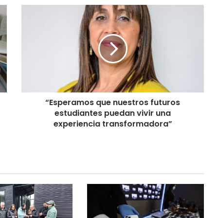
“
E
s
p
e
r
a
m
o
“Esperamos que nuestros futuros
s
estudiantes puedan vivir una
q
u
experiencia transformadora”
e
n
u
e
s
t
r
o
s