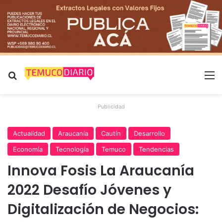
Buscar por
M
Publicidad
Actualidad
Araucanía
Cautín
Desarrollo
Economía
Tecnología
Temuco
Tendencias
Innova Fosis La Araucanía
2022 Desafío Jóvenes y
Digitalización de Negocios: