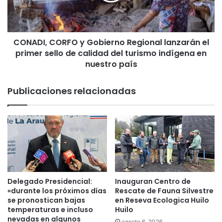
I
e
,
r
C
i
O
a
CONADI, CORFO y Gobierno Regional lanzarán el
R
s
primer sello de calidad del turismo indígena en
F
n
O
nuestro país
a
y
v
G
Publicaciones relacionadas
i
o
d
b
e
i
ñ
e
a
r
s
n
e
o
n
R
t
e
Delegado Presidencial:
Inauguran Centro de
u
g
«durante los próximos días
Rescate de Fauna Silvestre
s
i
se pronostican bajas
en Reseva Ecologica Huilo
e
o
temperaturas e incluso
Huilo
c
nevadas en algunos
n
agosto 6, 2026