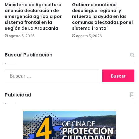
m
l
Ministerio de Agricultura
Gobierno mantiene
p
o
anuncia declaración de
despliegue regional y
r
d
emergencia agrícola por
refuerza la ayuda en las
e
e
sistema frontal en la
comunas afectadas por el
n
Región de La Araucanía
sistema frontal
c
d
a
agosto 6, 2026
agosto 5, 2026
e
l
d
i
o
Buscar Publicación
d
r
a
e
d
B
s
d
u
e
s
l
c
t
Publicidad
a
u
r
r
:
i
s
m
o