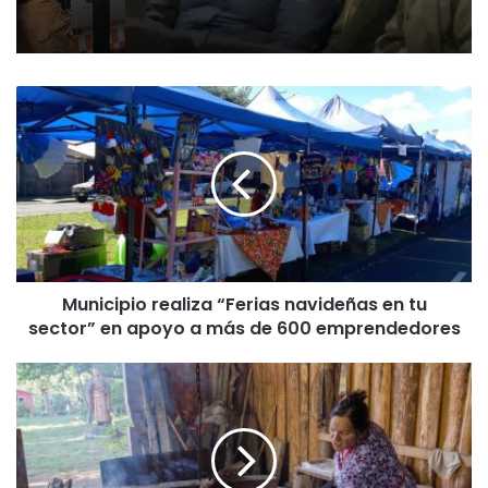
M
u
n
i
c
i
p
i
o
Municipio realiza “Ferias navideñas en tu
r
sector” en apoyo a más de 600 emprendedores
e
a
l
C
i
O
z
N
a
A
“
D
F