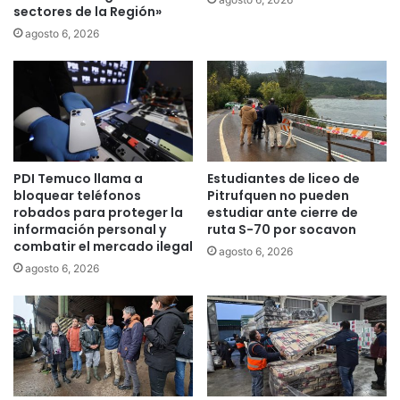
sectores de la Región»
t
a
o
l
agosto 6, 2026
r
l
”
a
e
n
n
z
a
a
p
r
o
á
PDI Temuco llama a
Estudiantes de liceo de
y
n
bloquear teléfonos
Pitrufquen no pueden
o
e
robados para proteger la
estudiar ante cierre de
a
l
información personal y
ruta S-70 por socavon
m
p
combatir el mercado ilegal
agosto 6, 2026
á
r
agosto 6, 2026
s
i
d
m
e
e
6
r
0
s
0
e
e
l