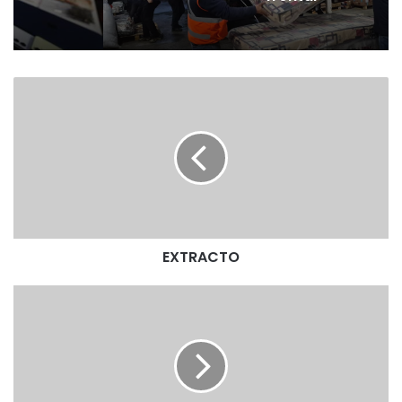
E
X
T
R
A
C
T
O
EXTRACTO
E
X
T
R
A
C