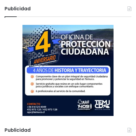
c
Publicidad
a
r
:
Publicidad