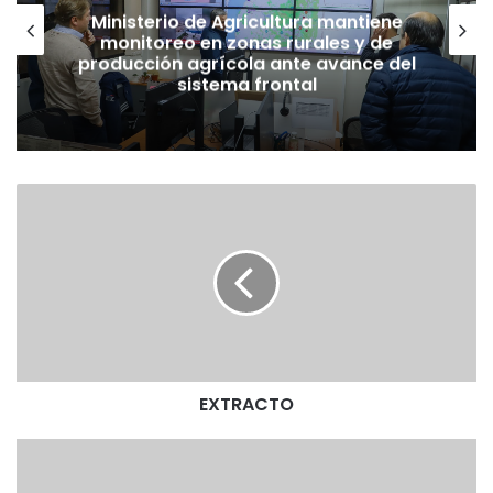
Ministerio de Agricultura mantiene
monitoreo en zonas rurales y de
producción agrícola ante avance del
sistema frontal
E
X
T
R
A
C
T
O
EXTRACTO
E
X