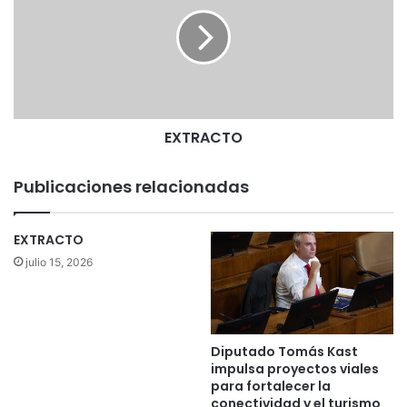
T
R
A
C
T
O
EXTRACTO
Publicaciones relacionadas
EXTRACTO
julio 15, 2026
Diputado Tomás Kast
impulsa proyectos viales
para fortalecer la
conectividad y el turismo