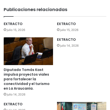
v
a
Publicaciones relacionadas
s
v
i
EXTRACTO
EXTRACTO
v
julio 15, 2026
julio 15, 2026
i
e
EXTRACTO
n
julio 14, 2026
d
a
s
s
o
Diputado Tomás Kast
c
impulsa proyectos viales
i
para fortalecer la
a
conectividad y el turismo
en La Araucanía.
l
e
julio 14, 2026
s
EXTRACTO
d
e