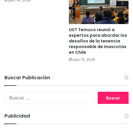
julio 14, 2026
C
h
o
l
UST Temuco reunió a
C
expertos para abordar los
h
desafíos de la tenencia
o
responsable de mascotas
l
en Chile
t
julio 13, 2026
e
n
d
Buscar Publicación
r
á
n
B
s
u
e
s
r
c
Publicidad
v
a
i
r
c
: