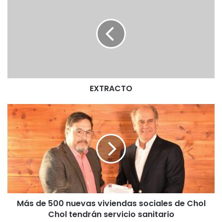
X
T
R
A
C
T
O
EXTRACTO
M
á
s
d
e
5
0
0
n
Más de 500 nuevas viviendas sociales de Chol
u
Chol tendrán servicio sanitario
e