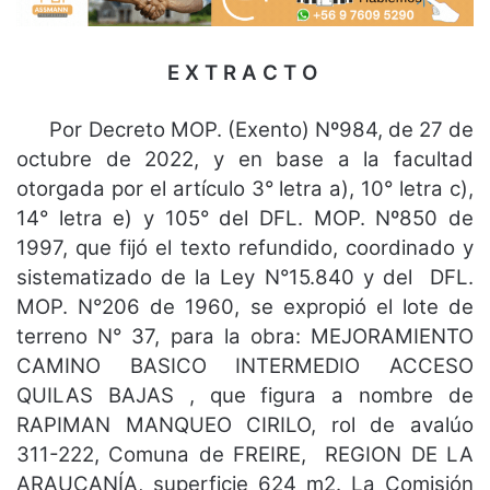
E X T R A C T O
Por Decreto MOP. (Exento) Nº984, de 27 de
octubre de 2022, y en base a la facultad
otorgada por el artículo 3° letra a), 10° letra c),
14° letra e) y 105° del DFL. MOP. Nº850 de
1997, que fijó el texto refundido, coordinado y
sistematizado de la Ley N°15.840 y del DFL.
MOP. N°206 de 1960, se expropió el lote de
terreno N° 37, para la obra: MEJORAMIENTO
CAMINO BASICO INTERMEDIO ACCESO
QUILAS BAJAS , que figura a nombre de
RAPIMAN MANQUEO CIRILO, rol de avalúo
311-222, Comuna de FREIRE, REGION DE LA
ARAUCANÍA, superficie 624 m2. La Comisión