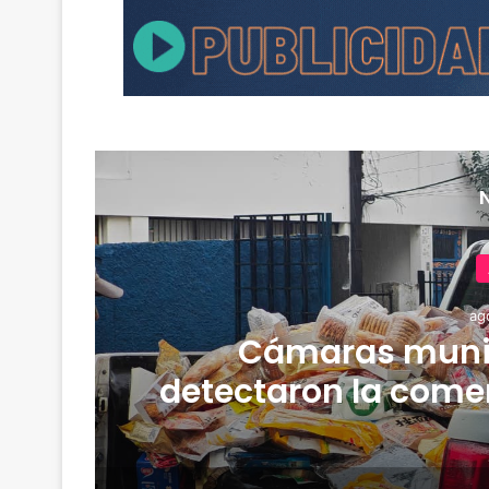
ag
Cámaras muni
detectaron la comer
y media de merca