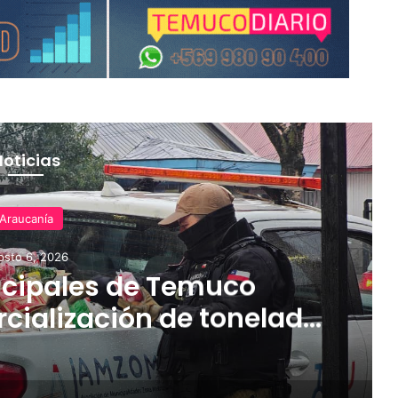
Noticias
Araucanía
osto 6, 2026
cipales de Temuco
cialización de tonelada
dería asiática ilegal