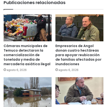
Publicaciones relacionadas
a
u
l
d
e
M
s
e
y
n
m
t
i
a
c
l
r
:
Cámaras municipales de
Empresarios de Angol
o
¿
Temuco detectaron la
donan cuatro hectáreas
e
C
comercialización de
para apoyar reubicación
m
tonelada y media de
de familias afectadas por
ó
p
mercadería asiática ilegal
inundaciones
m
r
o
agosto 6, 2026
agosto 6, 2026
e
a
s
f
a
e
s
c
o
t
r
a
g
e