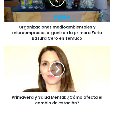
n
i
z
a
c
Organizaciones medioambientales y
i
microempresas organizan la primera Feria
o
n
Basura Cero en Temuco
e
s
P
m
r
e
i
d
m
i
a
o
v
a
e
m
r
b
a
i
Primavera y Salud Mental: ¿Cómo afecta el
y
e
cambio de estación?
S
n
a
t
l