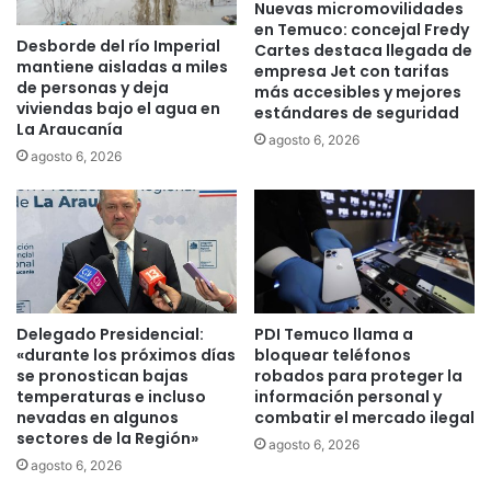
Nuevas micromovilidades
a
l
en Temuco: concejal Fredy
n
c
Desborde del río Imperial
Cartes destaca llegada de
i
a
mantiene aisladas a miles
empresa Jet con tarifas
z
m
de personas y deja
más accesibles y mejores
a
b
viviendas bajo el agua en
estándares de seguridad
n
i
La Araucanía
agosto 6, 2026
l
o
agosto 6, 2026
a
d
p
e
r
e
i
s
m
t
e
a
r
c
a
Delegado Presidencial:
PDI Temuco llama a
i
F
«durante los próximos días
bloquear teléfonos
ó
se pronostican bajas
robados para proteger la
e
n
temperaturas e incluso
información personal y
r
?
nevadas en algunos
combatir el mercado ilegal
i
sectores de la Región»
a
agosto 6, 2026
agosto 6, 2026
B