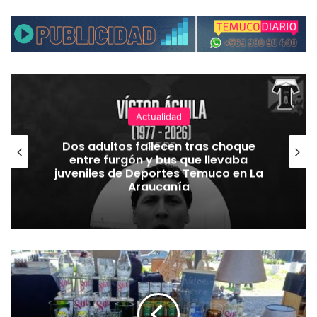
Actualidad
Dos adultos fallecen tras choque
entre furgón y bus que llevaba
juveniles de Deportes Temuco en La
Araucanía
O
r
g
a