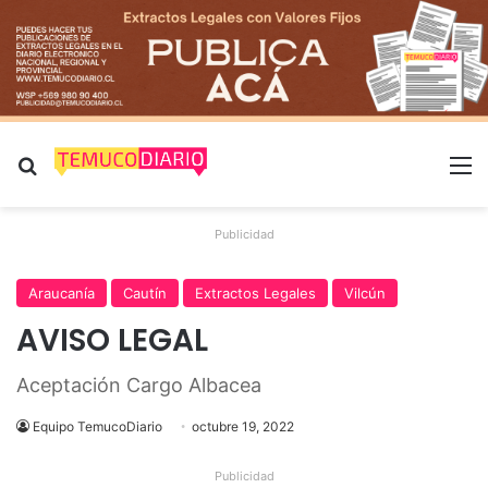
Buscar por
M
Publicidad
Araucanía
Cautín
Extractos Legales
Vilcún
AVISO LEGAL
Aceptación Cargo Albacea
Equipo TemucoDiario
octubre 19, 2022
Publicidad