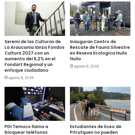
r
z
r
a
e
d
n
o
o
e
p
n
Seremi de las Culturas de
Inauguran Centro de
o
e
La Araucanía lanza Fondos
Rescate de Fauna Silvestre
s
l
Cultura 2027 con un
en Reseva Ecologica Huilo
t
P
aumento del 6,2% en el
Huilo
p
r
Fondart Regional y un
agosto 6, 2026
a
o
enfoque ciudadano
n
c
agosto 6, 2026
d
e
e
s
m
o
i
d
a
e
p
A
a
d
r
m
PDI Temuco llama a
Estudiantes de liceo de
a
i
bloquear teléfonos
Pitrufquen no pueden