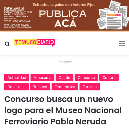
Buscar por
M
Publicidad
Actualidad
Araucanía
Cautín
Concurso
Cultura
Desarrollo
Temuco
Tendencias
Turismo
Concurso busca un nuevo
logo para el Museo Nacional
Ferroviario Pablo Neruda