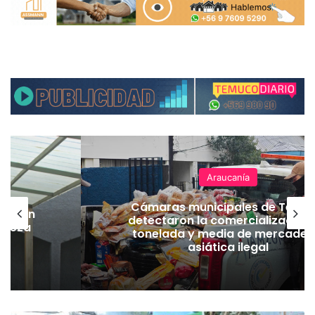
Araucanía
Cámaras municipales de Temu
lación
detectaron la comercialización
hueza
tonelada y media de mercader
pó
asiática ilegal