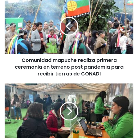
C
o
m
u
n
i
d
a
d
Comunidad mapuche realiza primera
m
ceremonia en terreno post pandemia para
a
p
recibir tierras de CONADI
u
c
M
h
á
e
s
r
d
e
e
a
6
l
0
i
0
z