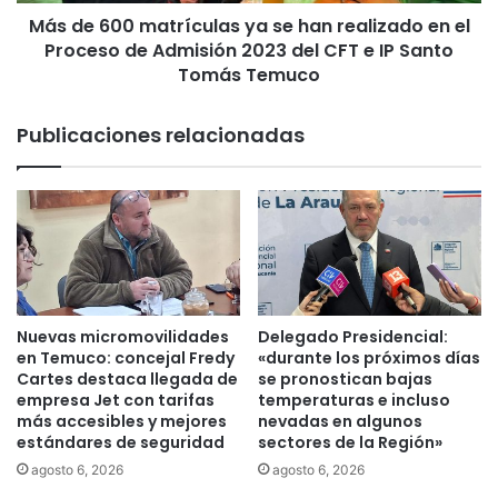
m
a
Más de 600 matrículas ya se han realizado en el
a
p
Proceso de Admisión 2023 del CFT e IP Santo
t
r
r
Tomás Temuco
i
í
m
c
Publicaciones relacionadas
e
u
r
l
a
a
c
s
e
y
r
a
e
s
m
e
o
h
Nuevas micromovilidades
Delegado Presidencial:
n
a
en Temuco: concejal Fredy
«durante los próximos días
i
n
Cartes destaca llegada de
se pronostican bajas
a
r
empresa Jet con tarifas
temperaturas e incluso
e
más accesibles y mejores
nevadas en algunos
e
estándares de seguridad
sectores de la Región»
n
a
t
l
agosto 6, 2026
agosto 6, 2026
e
i