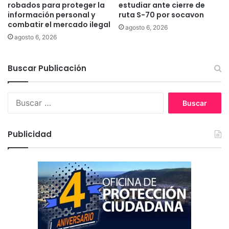
r
s
robados para proteger la
estudiar ante cierre de
e
información personal y
ruta S-70 por socavon
i
combatir el mercado ilegal
c
ó
agosto 6, 2026
i
n
agosto 6, 2026
b
2
i
0
r
Buscar Publicación
2
t
3
i
d
B
e
e
u
r
l
s
r
C
c
a
F
Publicidad
a
s
T
r
d
e
:
e
I
C
P
O
S
N
a
A
n
D
t
I