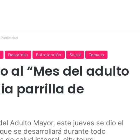
Publicidad
Desarrollo
Entretención
Social
Temuco
io al “Mes del adulto
a parrilla de
del Adulto Mayor, este jueves se dio el
que se desarrollará durante todo
de salud integral, city tours,