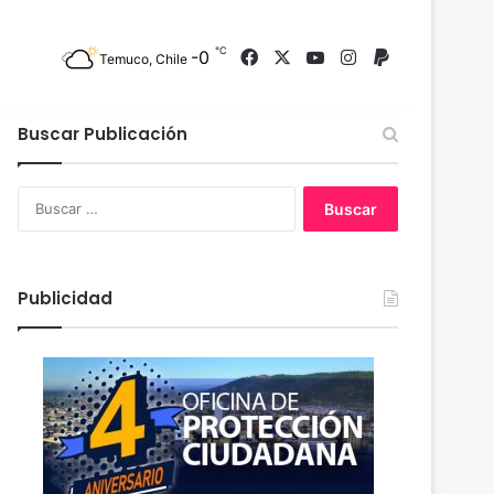
℃
-0
Facebook
X
YouTube
Instagram
PayPal
Temuco, Chile
Buscar Publicación
B
u
s
c
a
Publicidad
r
: