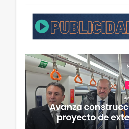
ag
Avanza construcci
proyecto de ext
G