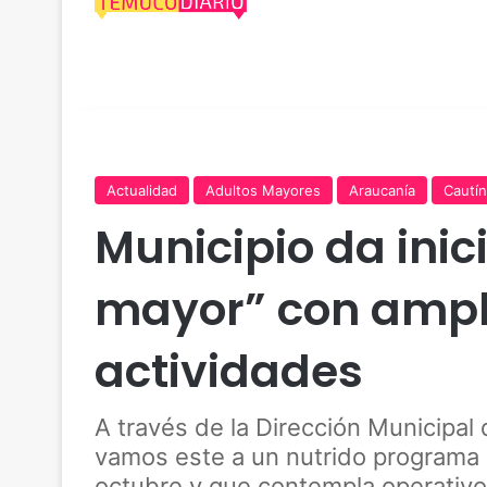
Actualidad
Adultos Mayores
Araucanía
Cautín
Municipio da inic
mayor” con ampli
actividades
A través de la Dirección Municipal 
vamos este a un nutrido programa 
octubre y que contempla operativos 