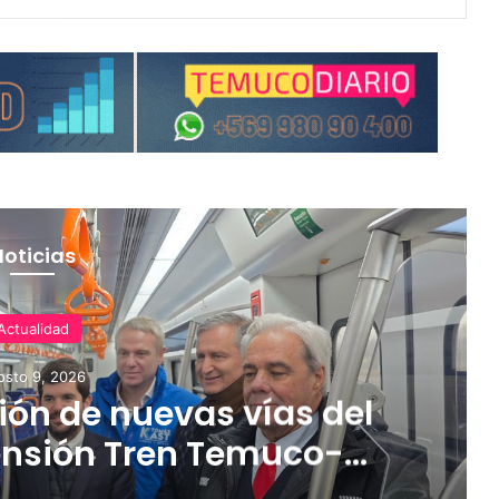
Noticias
Actualidad
osto 9, 2026
ón de nuevas vías del
ensión Tren Temuco-
orbea