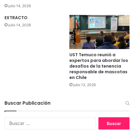
julio 14, 2026
EXTRACTO
julio 14, 2026
UST Temuco reunió a
expertos para abordar los
desafíos de la tenencia
responsable de mascotas
en Chile
julio 13, 2026
Buscar Publicación
B
u
s