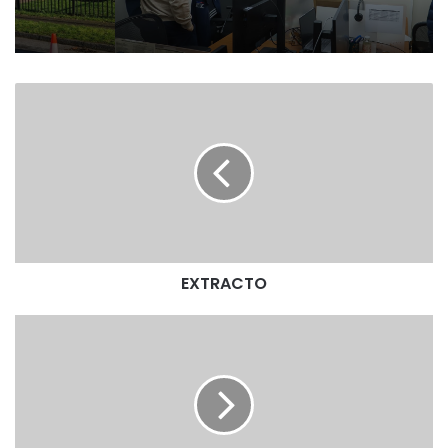
E
X
T
R
A
C
T
O
EXTRACTO
E
X
T
R
A
C