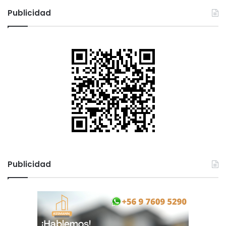
c
Publicidad
a
r
:
Publicidad