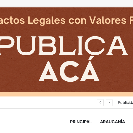
Cámaras municipales de Temuco detectaron la comercialización de tonelada y media de mercadería asiática ilegal
Publicid
PRINCIPAL
ARAUCANÍA