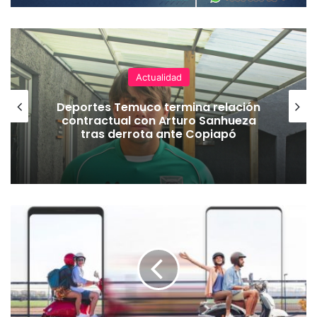
Actualidad
Deportes Temuco termina relación
contractual con Arturo Sanhueza
tras derrota ante Copiapó
¿
C
a
m
b
i
a
n