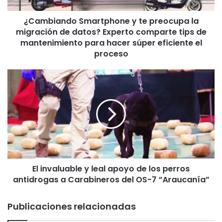
d
¿Cambiando Smartphone y te preocupa la
o
migración de datos? Experto comparte tips de
S
m
mantenimiento para hacer súper eficiente el
a
proceso
r
t
E
p
l
h
i
o
n
n
v
e
a
y
l
t
u
e
a
p
El invaluable y leal apoyo de los perros
b
r
antidrogas a Carabineros del OS-7 “Araucanía”
l
e
e
o
y
Publicaciones relacionadas
c
l
u
e