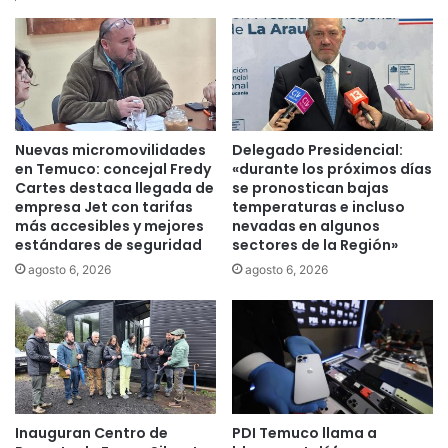
p
a
a
l
l
a
a
p
m
o
i
y
g
o
Nuevas micromovilidades
Delegado Presidencial:
r
d
en Temuco: concejal Fredy
«durante los próximos días
a
e
Cartes destaca llegada de
se pronostican bajas
c
empresa Jet con tarifas
temperaturas e incluso
l
i
más accesibles y mejores
nevadas en algunos
o
estándares de seguridad
sectores de la Región»
ó
s
n
p
agosto 6, 2026
agosto 6, 2026
d
e
e
r
d
r
a
o
t
s
o
a
s
n
Inauguran Centro de
PDI Temuco llama a
?
t