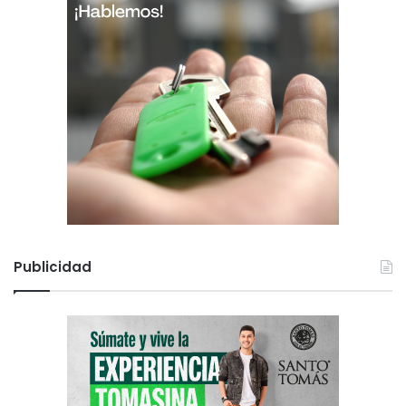
s
o
Publicidad