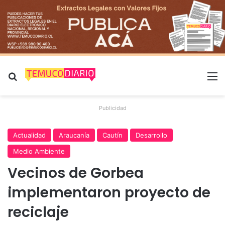
Buscar por
M
Publicidad
Actualidad
Araucanía
Cautín
Desarrollo
Medio Ambiente
Vecinos de Gorbea
implementaron proyecto de
reciclaje