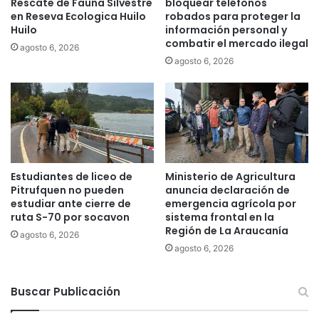
Rescate de Fauna Silvestre
bloquear teléfonos
E
i
en Reseva Ecologica Huilo
robados para proteger la
x
d
Huilo
información personal y
p
r
combatir el mercado ilegal
agosto 6, 2026
e
o
agosto 6, 2026
r
g
t
a
o
s
c
a
o
C
m
a
p
r
a
a
Estudiantes de liceo de
Ministerio de Agricultura
r
b
Pitrufquen no pueden
anuncia declaración de
t
i
estudiar ante cierre de
emergencia agrícola por
e
ruta S-70 por socavon
sistema frontal en la
n
t
Región de La Araucanía
e
agosto 6, 2026
i
r
agosto 6, 2026
p
o
s
s
d
Buscar Publicación
d
e
e
m