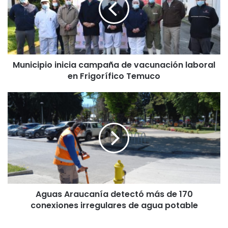
c
i
p
i
o
Municipio inicia campaña de vacunación laboral
i
en Frigorífico Temuco
n
i
c
A
i
g
a
u
c
a
a
s
m
A
p
r
a
a
ñ
u
a
Aguas Araucanía detectó más de 170
c
d
conexiones irregulares de agua potable
a
e
n
v
í