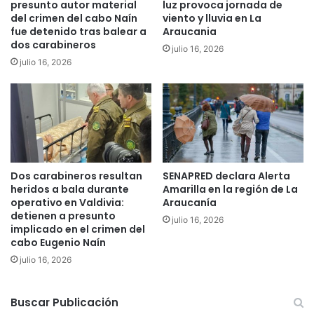
presunto autor material
luz provoca jornada de
g
i
del crimen del cabo Naín
viento y lluvia en La
o
o
fue detenido tras balear a
Araucania
r
n
dos carabineros
julio 16, 2026
í
e
julio 16, 2026
f
s
i
i
c
r
o
r
T
e
e
g
m
u
u
l
Dos carabineros resultan
SENAPRED declara Alerta
c
a
heridos a bala durante
Amarilla en la región de La
o
r
operativo en Valdivia:
Araucanía
e
detienen a presunto
julio 16, 2026
s
implicado en el crimen del
cabo Eugenio Naín
d
e
julio 16, 2026
a
g
u
Buscar Publicación