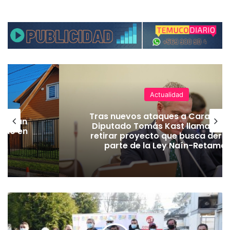
Actualidad
Tras nuevos ataques a Carabiner
lecerán
Diputado Tomás Kast llama al P
lado en
retirar proyecto que busca dero
parte de la Ley Naín-Retamal
M
u
n
i