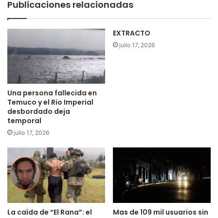
Publicaciones relacionadas
a
a
c
d
u
e
EXTRACTO
n
t
julio 17, 2026
a
e
c
c
i
t
ó
ó
n
m
Una persona fallecida en
l
á
Temuco y el Rio Imperial
a
s
desbordado deja
b
temporal
d
o
e
julio 17, 2026
r
1
a
7
l
0
e
c
n
o
F
n
r
e
La caída de “El Rana”: el
Mas de 109 mil usuarios sin
i
x