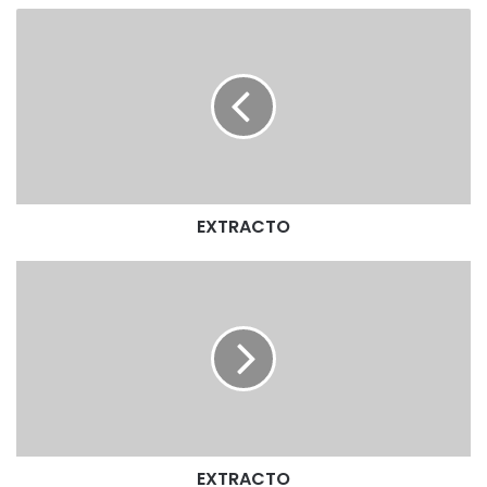
E
X
T
R
A
C
T
O
EXTRACTO
E
X
T
R
A
C
T
O
EXTRACTO