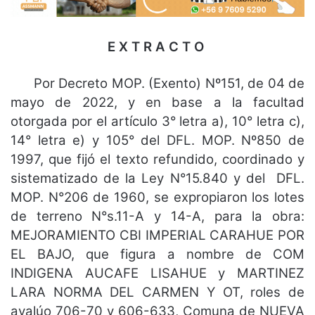
E X T R A C T O
Por Decreto MOP. (Exento) Nº151, de 04 de
mayo de 2022, y en base a la facultad
otorgada por el artículo 3° letra a), 10° letra c),
14° letra e) y 105° del DFL. MOP. Nº850 de
1997, que fijó el texto refundido, coordinado y
sistematizado de la Ley N°15.840 y del DFL.
MOP. N°206 de 1960, se expropiaron los lotes
de terreno N°s.11-A y 14-A, para la obra:
MEJORAMIENTO CBI IMPERIAL CARAHUE POR
EL BAJO, que figura a nombre de COM
INDIGENA AUCAFE LISAHUE y MARTINEZ
LARA NORMA DEL CARMEN Y OT, roles de
avalúo 706-70 y 606-633, Comuna de NUEVA