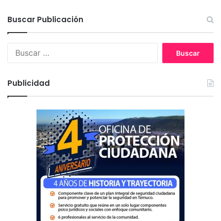
Buscar Publicación
B
u
s
c
Publicidad
a
r
: