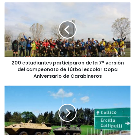
2
0
0
e
s
t
u
d
i
200 estudiantes participaron de la 7ª versión
a
del campeonato de fútbol escolar Copa
n
t
Aniversario de Carabineros
e
s
A
p
n
a
t
r
e
t
g
i
r
c
a
i
v