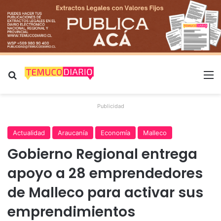
Buscar por
M
Publicidad
Actualidad
Araucanía
Economía
Malleco
Gobierno Regional entrega
apoyo a 28 emprendedores
de Malleco para activar sus
emprendimientos