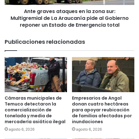
p
e
a
Ante graves ataques en la zona sur:
s
r
Multigremial de La Araucanía pide al Gobierno
a
o
t
reponer un Estado de Emergencia total
n
a
d
q
Publicaciones relacionadas
e
u
l
e
a
s
7
e
ª
n
v
l
e
a
r
z
s
o
Cámaras municipales de
Empresarios de Angol
i
n
Temuco detectaron la
donan cuatro hectáreas
ó
a
comercialización de
para apoyar reubicación
n
s
tonelada y media de
de familias afectadas por
d
mercadería asiática ilegal
inundaciones
u
e
r
agosto 6, 2026
agosto 6, 2026
l
: