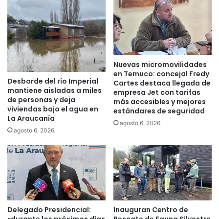
c
M
a
u
m
l
p
t
e
i
o
g
Nuevas micromovilidades
n
r
en Temuco: concejal Fredy
a
e
Desborde del río Imperial
Cartes destaca llegada de
t
m
mantiene aisladas a miles
empresa Jet con tarifas
o
i
de personas y deja
más accesibles y mejores
d
a
viviendas bajo el agua en
estándares de seguridad
e
l
La Araucanía
agosto 6, 2026
f
d
agosto 6, 2026
ú
e
t
L
b
a
o
A
l
r
e
a
s
u
c
c
Delegado Presidencial:
Inauguran Centro de
o
a