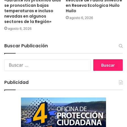
«durante los próximos días
Rescate de Fauna Silvestre
se pronostican bajas
en Reseva Ecologica Huilo
l
n
temperaturas e incluso
Huilo
a
í
nevadas en algunos
r
a
agosto 6, 2026
sectores de la Región»
C
p
agosto 6, 2026
o
i
p
d
a
e
Buscar Publicación
A
a
n
l
i
G
B
v
o
u
e
b
s
r
i
c
Publicidad
s
e
a
a
r
r
r
n
:
i
o
o
r
d
e
e
p
C
o