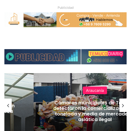
Publicidad
Araucanía
Cámaras municipales de Temu
lación
detectaron la comercialización
hueza
tonelada y media de mercader
pó
asiática ilegal