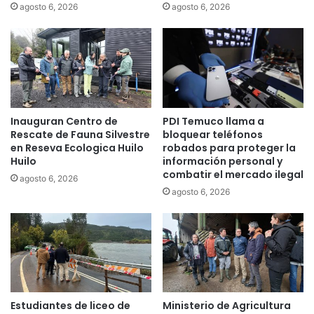
r
i
agosto 6, 2026
agosto 6, 2026
a
o
q
n
u
e
e
s
e
d
x
e
t
e
Inauguran Centro de
PDI Temuco llama a
i
s
Rescate de Fauna Silvestre
bloquear teléfonos
e
c
en Reseva Ecologica Huilo
robados para proteger la
n
o
Huilo
información personal y
d
p
combatir el mercado ilegal
agosto 6, 2026
a
e
agosto 6, 2026
e
t
l
a
p
e
l
n
a
T
z
i
o
r
e
ú
Estudiantes de liceo de
Ministerio de Agricultura
n