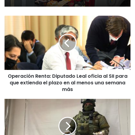
O
p
e
r
a
c
i
ó
n
Operación Renta: Diputado Leal oficia al SII para
R
que extienda el plazo en al menos una semana
e
n
más
t
a
C
:
a
D
r
i
a
p
b
u
i