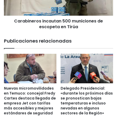
t
n
a
e
d
r
o
Carabineros incautan 500 municiones de
o
L
escopeta en Tirúa
s
e
i
a
n
Publicaciones relacionadas
l
c
o
a
f
u
i
t
c
a
i
n
a
5
a
0
l
0
Nuevas micromovilidades
Delegado Presidencial:
S
m
en Temuco: concejal Fredy
«durante los próximos días
I
u
Cartes destaca llegada de
se pronostican bajas
I
empresa Jet con tarifas
temperaturas e incluso
n
p
más accesibles y mejores
nevadas en algunos
i
estándares de seguridad
sectores de la Región»
a
c