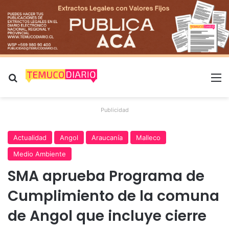
Buscar por
M
Publicidad
Actualidad
Angol
Araucanía
Malleco
Medio Ambiente
SMA aprueba Programa de
Cumplimiento de la comuna
de Angol que incluye cierre