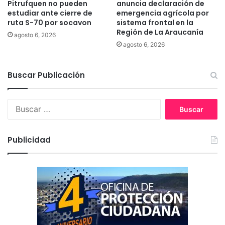
a
Pitrufquen no pueden
anuncia declaración de
a
estudiar ante cierre de
emergencia agrícola por
l
ruta S-70 por socavon
sistema frontal en la
m
Región de La Araucanía
agosto 6, 2026
e
agosto 6, 2026
n
o
s
Buscar Publicación
u
n
B
a
u
s
s
e
c
m
Publicidad
a
a
r
n
:
a
m
á
s