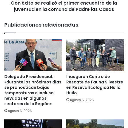
l
Con éxito se realizó el primer encuentro de la
e
i
juventud en la comuna de Padre las Casas
r
z
e
a
a
Publicaciones relacionadas
l
l
o
i
c
z
a
ó
l
e
e
l
s
p
n
r
o
i
Delegado Presidencial:
Inauguran Centro de
c
m
«durante los próximos días
Rescate de Fauna Silvestre
t
e
se pronostican bajas
en Reseva Ecologica Huilo
u
temperaturas e incluso
Huilo
r
r
nevadas en algunos
e
agosto 6, 2026
sectores de la Región»
n
n
o
c
agosto 6, 2026
s
u
e
e
i