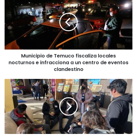
u
n
i
c
i
p
i
o
Municipio de Temuco fiscaliza locales
d
nocturnos e infracciona a un centro de eventos
e
T
clandestino
e
m
C
u
o
c
n
o
é
f
x
i
i
s
t
c
o
a
s