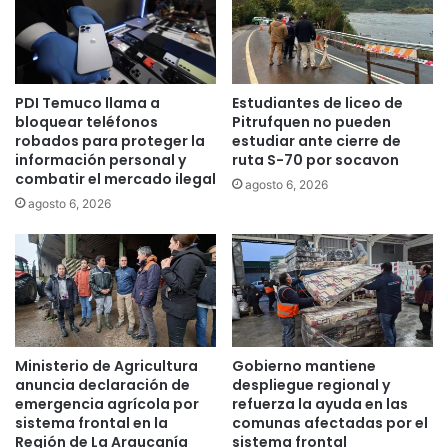
n
n
t
f
r
r
o
a
d
PDI Temuco llama a
Estudiantes de liceo de
c
e
bloquear teléfonos
Pitrufquen no pueden
c
l
robados para proteger la
estudiar ante cierre de
i
a
información personal y
ruta S-70 por socavon
o
j
combatir el mercado ilegal
agosto 6, 2026
n
u
agosto 6, 2026
a
v
a
e
u
n
n
t
c
u
e
d
n
e
t
n
Ministerio de Agricultura
Gobierno mantiene
r
l
anuncia declaración de
despliegue regional y
o
a
emergencia agrícola por
refuerza la ayuda en las
d
sistema frontal en la
comunas afectadas por el
c
e
Región de La Araucanía
sistema frontal
o