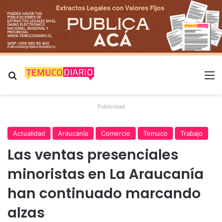
Buscar por
M
Publicidad
Actualidad
Araucanía
Comercio
Temuco
Trabajo
Las ventas presenciales
minoristas en La Araucanía
han continuado marcando
alzas