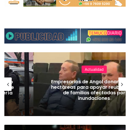
Actualidad
Empresarios de Angol donan cuatro
hectáreas para apoyar reubicación
de familias afectadas por
inundaciones
M