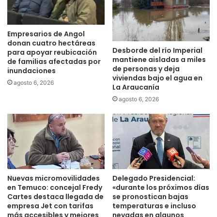
v
o
a
r
c
a
Empresarios de Angol
u
c
donan cuatro hectáreas
n
Desborde del río Imperial
o
para apoyar reubicación
mantiene aisladas a miles
a
de familias afectadas por
n
de personas y deja
c
inundaciones
N
viviendas bajo el agua en
i
o
agosto 6, 2026
La Araucanía
ó
t
agosto 6, 2026
n
a
e
r
n
í
e
a
s
y
t
C
a
o
b
n
Nuevas micromovilidades
Delegado Presidencial:
l
s
en Temuco: concejal Fredy
«durante los próximos días
e
e
Cartes destaca llegada de
se pronostican bajas
c
r
empresa Jet con tarifas
temperaturas e incluso
i
v
más accesibles y mejores
nevadas en algunos