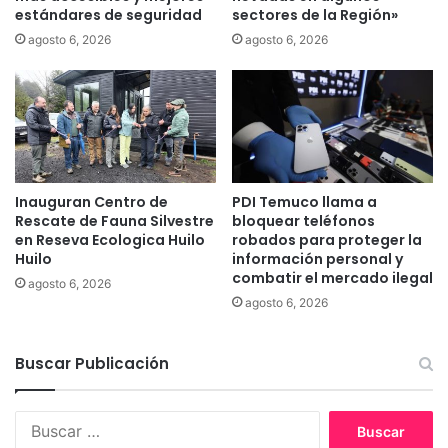
m
estándares de seguridad
sectores de la Región»
a
i
d
agosto 6, 2026
agosto 6, 2026
e
o
n
r
t
d
o
e
s
B
d
i
e
e
e
Inauguran Centro de
PDI Temuco llama a
n
Rescate de Fauna Silvestre
bloquear teléfonos
d
e
en Reseva Ecologica Huilo
robados para proteger la
u
s
Huilo
información personal y
c
R
combatir el mercado ilegal
a
agosto 6, 2026
a
agosto 6, 2026
c
í
i
c
ó
e
Buscar Publicación
n
s
p
a
B
r
u