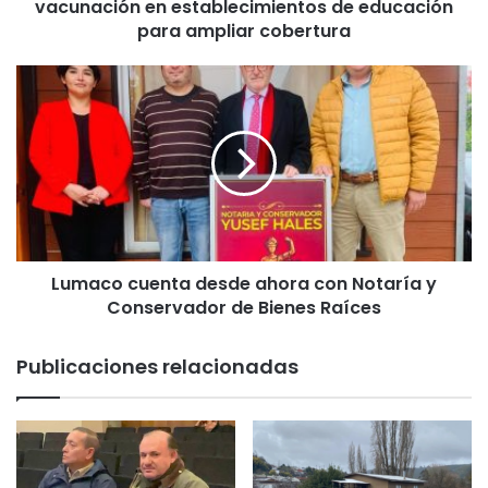
vacunación en establecimientos de educación
u
n
para ampliar cobertura
i
c
L
i
u
p
m
i
a
o
c
d
o
e
c
T
u
e
e
m
Lumaco cuenta desde ahora con Notaría y
n
u
Conservador de Bienes Raíces
t
c
a
o
d
Publicaciones relacionadas
i
e
n
s
i
d
c
e
i
a
a
h