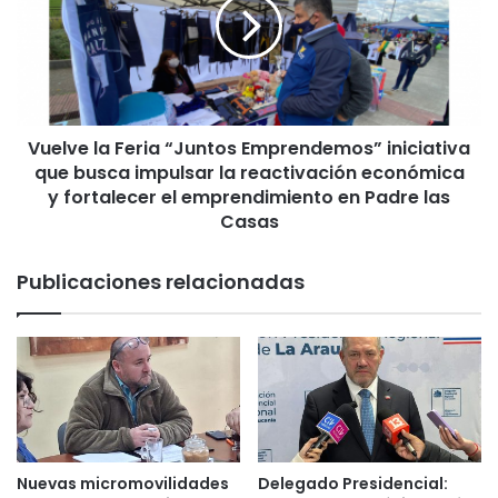
y
l
r
v
e
e
a
l
l
a
i
F
d
Vuelve la Feria “Juntos Emprendemos” iniciativa
e
a
que busca impulsar la reactivación económica
r
d
i
y fortalecer el emprendimiento en Padre las
e
a
Casas
s
“
d
J
Publicaciones relacionadas
e
u
e
n
s
t
t
o
a
s
e
E
n
m
f
p
e
r
Nuevas micromovilidades
Delegado Presidencial:
r
e