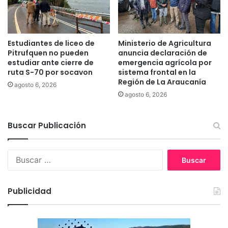
u
s
c
a
Estudiantes de liceo de
Ministerio de Agricultura
i
Pitrufquen no pueden
anuncia declaración de
m
estudiar ante cierre de
emergencia agrícola por
p
ruta S-70 por socavon
sistema frontal en la
Región de La Araucanía
u
agosto 6, 2026
l
agosto 6, 2026
s
a
r
Buscar Publicación
l
a
B
r
u
e
s
a
c
c
Publicidad
a
t
r
i
:
v