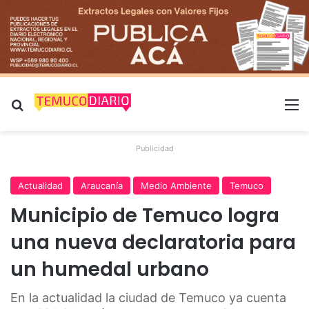
Buscar por
M
Publicidad
Actualidad
Araucanía
Medio Ambiente
Temuco
Municipio de Temuco logra
una nueva declaratoria para
un humedal urbano
En la actualidad la ciudad de Temuco ya cuenta