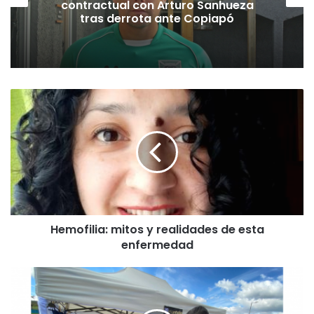
contractual con Arturo Sanhueza
tras derrota ante Copiapó
H
e
m
o
f
i
l
i
a
Hemofilia: mitos y realidades de esta
:
enfermedad
m
i
t
V
o
u
s
e