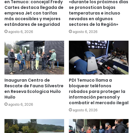
en Temuco: concejal Fredy
«durante los próximos días
m
n
Cartes destaca llegada de
se pronostican bajas
e
d
empresa Jet con tarifas
temperaturas e incluso
d
más accesibles y mejores
nevadas en algunos
e
estándares de seguridad
sectores de la Región»
a
m
d
o
agosto 6, 2026
agosto 6, 2026
s
”
i
n
i
c
i
Inauguran Centro de
PDI Temuco llama a
a
Rescate de Fauna Silvestre
bloquear teléfonos
t
en Reseva Ecologica Huilo
robados para proteger la
i
Huilo
información personal y
v
combatir el mercado ilegal
agosto 6, 2026
a
agosto 6, 2026
q
u
e
b