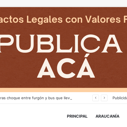
Dos adultos fallecen tras choque entre furgón y bus que llevaba juveniles de Deportes Temuco en La Araucanía
Publicid
PRINCIPAL
ARAUCANÍA