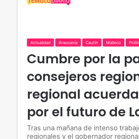
Actualidad
Araucanía
Cautín
Malleco
Polít
Cumbre por la pa
consejeros regio
regional acuerda
por el futuro de 
Tras una mañana de intenso trabaj
regionales y el gobernador regiona