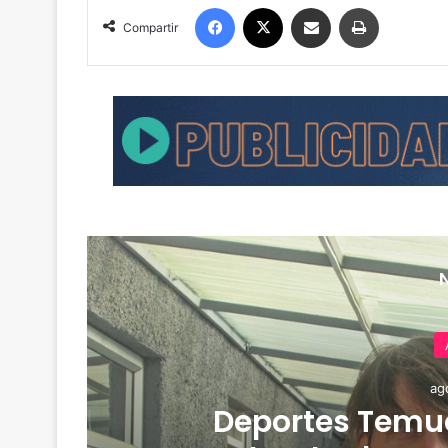
Facebook
X
Compartir por correo electrónico
Imprimir
Compartir
ag
de
Deportes Temuc