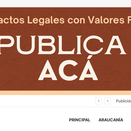
Deportes Temuco termina relación contractual con Arturo Sanhueza tras derrota ante Copiapó
Publicid
PRINCIPAL
ARAUCANÍA