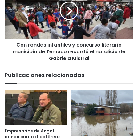
a
r
l
o
u
n
m
d
n
a
o
s
s
Con rondas infantiles y concurso literario
i
d
municipio de Temuco recordó el natalicio de
n
e
f
Gabriela Mistral
c
a
o
n
Publicaciones relacionadas
l
t
e
i
g
l
i
e
o
s
d
y
e
c
P
o
L
n
Empresarios de Angol
C
c
donan cuatro hectáreas