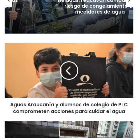
as vías
Heladas: reactivan campaña p
Tren
riesgo de congelamiento de
medidores de agua
A
g
u
a
s
A
r
a
u
Aguas Araucanía y alumnos de colegio de PLC
c
comprometen acciones para cuidar el agua
a
n
í
C
a
o
y
n