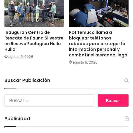
r
o
a
d
c
e
u
T
i
e
d
Inauguran Centro de
PDI Temuco llama a
m
Rescate de Fauna Silvestre
bloquear teléfonos
a
u
en Reseva Ecologica Huilo
robados para proteger la
r
c
Huilo
información personal y
e
o
combatir el mercado ilegal
l
agosto 6, 2026
r
agosto 6, 2026
a
e
g
c
u
o
Buscar Publicación
a
r
d
ó
B
e
u
l
s
n
c
Publicidad
a
a
t
r
a