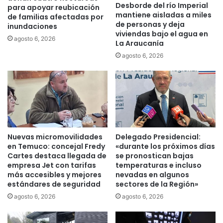
c
Desborde del río Imperial
u
para apoyar reubicación
mantiene aisladas a miles
o
r
de familias afectadas por
de personas y deja
m
inundaciones
s
viviendas bajo el agua en
p
o
agosto 6, 2026
La Araucanía
r
l
agosto 6, 2026
o
i
m
t
e
e
t
r
e
a
n
r
a
i
c
o
Nuevas micromovilidades
Delegado Presidencial:
c
m
en Temuco: concejal Fredy
«durante los próximos días
i
u
Cartes destaca llegada de
se pronostican bajas
o
n
empresa Jet con tarifas
temperaturas e incluso
n
i
más accesibles y mejores
nevadas en algunos
e
estándares de seguridad
sectores de la Región»
c
s
i
agosto 6, 2026
agosto 6, 2026
p
p
a
i