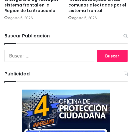
y
l
sistema frontal en la
comunas afectadas por el
a
Región de La Araucanía
sistema frontal
e
c
r
agosto 6, 2026
agosto 5, 2026
o
í
s
a
o
Buscar Publicación
M
s
u
e
n
B
x
i
u
u
c
s
a
i
c
l
p
Publicidad
a
c
a
r
a
l
:
l
d
l
e
e
A
j
r
e
t
r
e
o
P