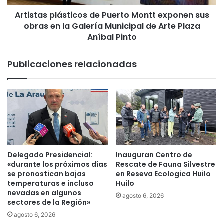
i
p
a
Artistas plásticos de Puerto Montt exponen sus
l
c
obras en la Galería Municipal de Arte Plaza
á
i
s
Aníbal Pinto
c
t
l
i
Publicaciones relacionadas
o
c
d
o
e
s
c
d
a
e
p
P
a
u
c
e
i
r
Delegado Presidencial:
Inauguran Centro de
t
t
«durante los próximos días
Rescate de Fauna Silvestre
a
o
se pronostican bajas
en Reseva Ecologica Huilo
c
M
temperaturas e incluso
Huilo
i
nevadas en algunos
o
agosto 6, 2026
sectores de la Región»
o
n
n
t
agosto 6, 2026
e