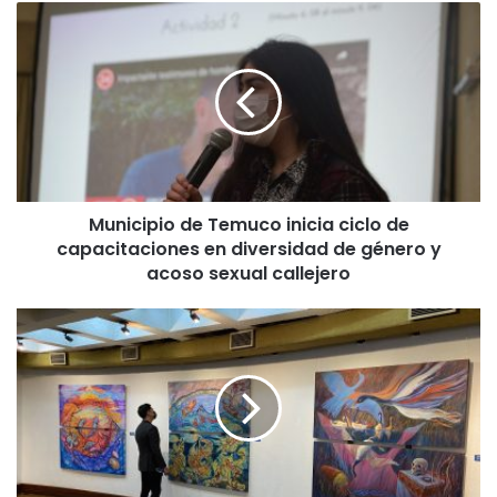
M
u
n
i
c
i
p
i
o
Municipio de Temuco inicia ciclo de
d
capacitaciones en diversidad de género y
e
T
acoso sexual callejero
e
m
A
u
r
c
t
o
i
i
s
n
t
i
a
c
s