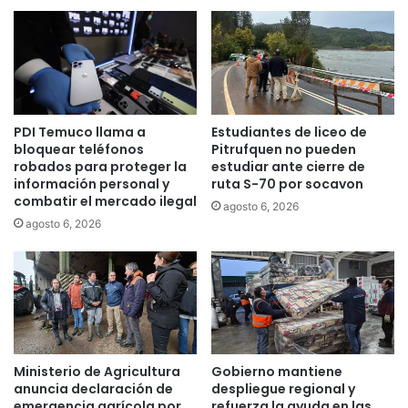
t
s
e
e
x
n
p
d
o
i
n
v
e
PDI Temuco llama a
Estudiantes de liceo de
e
n
bloquear teléfonos
Pitrufquen no pueden
r
s
robados para proteger la
estudiar ante cierre de
s
u
información personal y
ruta S-70 por socavon
i
s
combatir el mercado ilegal
agosto 6, 2026
d
o
agosto 6, 2026
a
b
d
r
d
a
e
s
g
e
é
n
n
l
e
a
Ministerio de Agricultura
Gobierno mantiene
r
G
anuncia declaración de
despliegue regional y
o
a
emergencia agrícola por
refuerza la ayuda en las