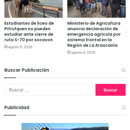
m
a
a
c
t
i
e
o
Estudiantes de liceo de
Ministerio de Agricultura
r
n
Pitrufquen no pueden
anuncia declaración de
i
a
estudiar ante cierre de
emergencia agrícola por
a
l
ruta S-70 por socavon
sistema frontal en la
s
Región de La Araucanía
s
agosto 6, 2026
v
o
agosto 6, 2026
i
b
a
r
l
Buscar Publicación
e
e
l
s
a
B
s
u
i
s
t
c
u
Publicidad
a
a
r
c
:
i