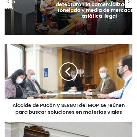
lación
detectaron la comercialización
hueza
tonelada y media de mercader
pó
asiática ilegal
A
l
c
a
l
d
e
d
e
Alcalde de Pucón y SEREMI del MOP se reúnen
P
para buscar soluciones en materias viales
u
c
ó
G
n
o
y