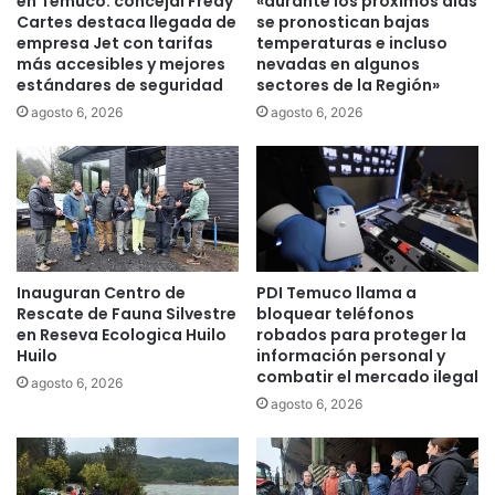
en Temuco: concejal Fredy
«durante los próximos días
a
e
Cartes destaca llegada de
se pronostican bajas
r
n
empresa Jet con tarifas
temperaturas e incluso
a
más accesibles y mejores
nevadas en algunos
s
estándares de seguridad
sectores de la Región»
b
e
u
s
agosto 6, 2026
agosto 6, 2026
s
i
c
ó
a
n
r
e
s
n
o
e
l
l
Inauguran Centro de
PDI Temuco llama a
u
C
Rescate de Fauna Silvestre
bloquear teléfonos
c
o
en Reseva Ecologica Huilo
robados para proteger la
i
n
Huilo
información personal y
o
g
combatir el mercado ilegal
agosto 6, 2026
n
r
agosto 6, 2026
e
e
s
s
e
o
n
N