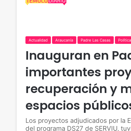
Actualidad
Araucanía
Padre Las Casas
Política
Inauguran en Pad
importantes proy
recuperación y 
espacios público
Los proyectos adjudicados por la E
del programa DS27 de SERVIU, tuvi