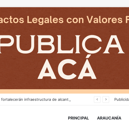
Más de $3 mil millones fortalecerán infraestructura de alcantarillado en la región
Publicid
PRINCIPAL
ARAUCANÍA