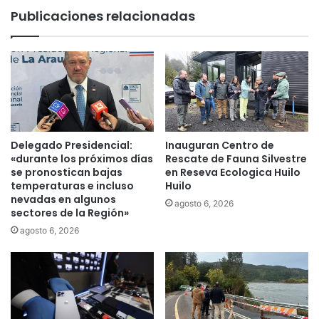
a
e
Publicaciones relacionadas
C
c
a
c
r
i
a
o
b
n
i
a
n
e
e
s
r
t
Delegado Presidencial:
Inauguran Centro de
o
a
«durante los próximos días
Rescate de Fauna Silvestre
s
b
se pronostican bajas
en Reseva Ecologica Huilo
p
l
temperaturas e incluso
Huilo
a
nevadas en algunos
e
agosto 6, 2026
sectores de la Región»
r
c
a
i
agosto 6, 2026
f
m
o
i
r
e
t
n
a
t
l
o