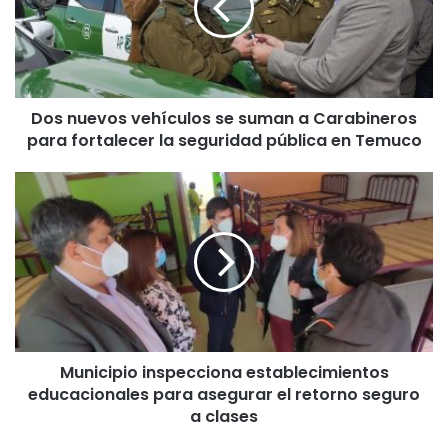
u
e
v
o
s
Dos nuevos vehículos se suman a Carabineros
v
para fortalecer la seguridad pública en Temuco
e
h
í
M
c
u
u
n
l
i
o
c
s
i
s
p
e
i
s
o
u
Municipio inspecciona establecimientos
i
m
educacionales para asegurar el retorno seguro
n
a
s
a clases
n
p