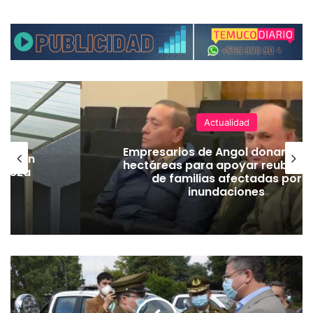
Actualidad
Empresarios de Angol donan cua
lación
hectáreas para apoyar reubicac
hueza
de familias afectadas por
pó
inundaciones
D
o
s
n