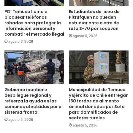
e
s
PDI Temuco llama a
Estudiantes de liceo de
c
e
bloquear teléfonos
Pitrufquen no pueden
e
d
robados para proteger la
estudiar ante cierre de
r
u
información personal y
ruta S-70 por socavon
l
c
combatir el mercado ilegal
agosto 6, 2026
a
a
agosto 6, 2026
s
c
e
i
g
o
u
n
r
a
i
l
d
e
a
s
Gobierno mantiene
Municipalidad de Temuco
d
p
despliegue regional y
y Ejército de Chile entregan
p
a
refuerza la ayuda en las
130 fardos de alimento
ú
r
comunas afectadas por el
animal donados por Sofo
b
sistema frontal
para damnificados de
a
sectores rurales
l
a
agosto 5, 2026
i
s
agosto 5, 2026
c
e