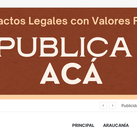
Avanza construcción de nuevas vías del proyecto de extensión Tren Temuco-Gorbea
Publicid
PRINCIPAL
ARAUCANÍA