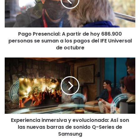
P
r
e
s
e
Pago Presencial: A partir de hoy 686.900
n
personas se suman a los pagos del IFE Universal
c
i
de octubre
a
l
E
:
x
A
p
p
e
a
r
r
i
t
e
i
n
r
c
d
Experiencia inmersiva y evolucionada: Así son
i
e
las nuevas barras de sonido Q-Series de
a
h
i
Samsung
o
n