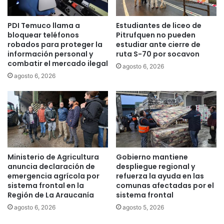
a
A
n
s
PDI Temuco llama a
Estudiantes de liceo de
a
í
bloquear teléfonos
Pitrufquen no pueden
l
s
robados para proteger la
estudiar ante cierre de
o
o
información personal y
ruta S-70 por socavon
s
n
combatir el mercado ilegal
agosto 6, 2026
p
l
agosto 6, 2026
a
a
g
s
o
n
s
u
d
e
e
v
l
a
I
s
Ministerio de Agricultura
Gobierno mantiene
F
b
anuncia declaración de
despliegue regional y
E
a
emergencia agrícola por
refuerza la ayuda en las
U
r
sistema frontal en la
comunas afectadas por el
n
Región de La Araucanía
sistema frontal
r
i
a
agosto 6, 2026
agosto 5, 2026
v
s