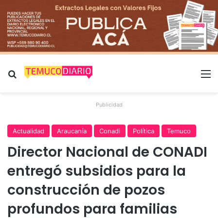
Buscar por
M
Publicidad
Actualidad
Araucanía
Conadi
Política
Temuco
Director Nacional de CONADI
entregó subsidios para la
construcción de pozos
profundos para familias