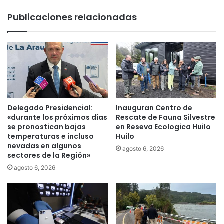
y
m
Publicaciones relacionadas
6
e
8
r
6
s
.
i
9
v
0
a
0
y
p
e
e
v
Delegado Presidencial:
Inauguran Centro de
r
o
«durante los próximos días
Rescate de Fauna Silvestre
s
l
se pronostican bajas
en Reseva Ecologica Huilo
o
u
temperaturas e incluso
Huilo
n
nevadas en algunos
c
agosto 6, 2026
sectores de la Región»
a
i
s
o
agosto 6, 2026
s
n
e
a
s
d
u
a
m
: