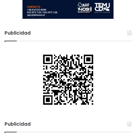
u
n
g
Publicidad
Publicidad