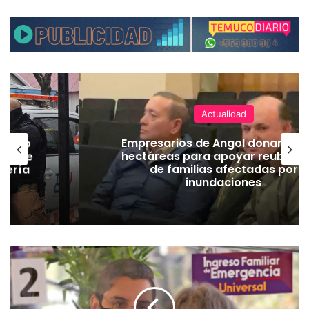
Actualidad
emuco
Empresarios de Angol donan cua
ión de
hectáreas para apoyar reubicac
dería
de familias afectadas por
inundaciones
P
a
g
o