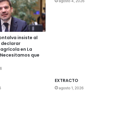
agosto 4, 2026
ntalva insiste al
 declarar
agrícola en La
“Necesitamos que
”
6
EXTRACTO
6
agosto 1, 2026