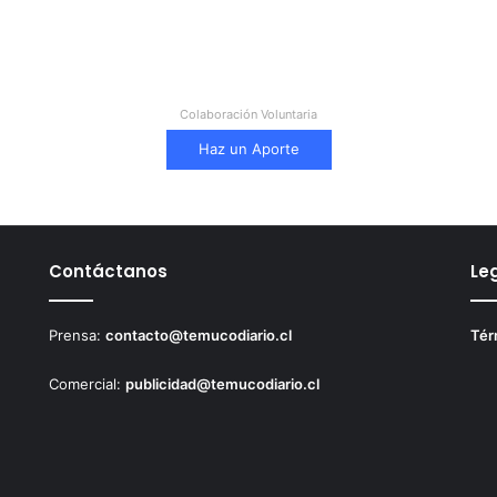
Colaboración Voluntaria
Haz un Aporte
Contáctanos
Le
Prensa:
contacto@temucodiario.cl
Tér
Comercial:
publicidad@temucodiario.cl