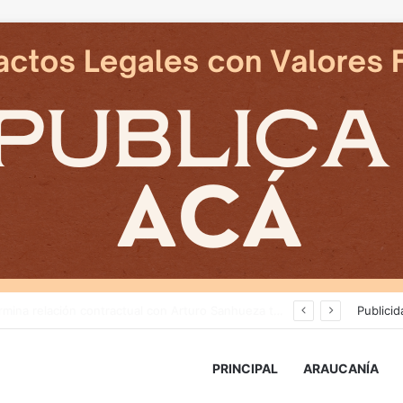
Cámaras municipales de Temuco detectaron la comercialización de tonelada y media de mercadería asiática ilegal
Publicid
PRINCIPAL
ARAUCANÍA