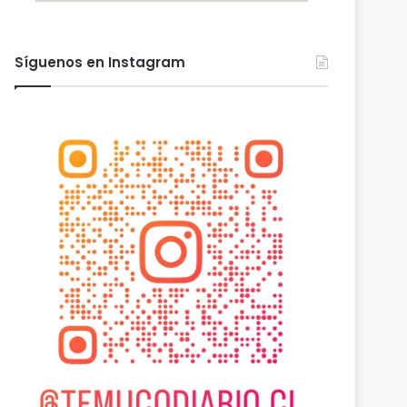
Nuevas micromovilidades en Temuco: concejal Fredy Cartes destaca llegada de empresa Jet con tarifas más accesibles y mejores estándares de seguridad
PDI Temuco llama a bloquear teléfonos robados para proteger la información personal y combatir el mercado ilegal
Gobierno mantiene despliegue regional y refuerza la ayuda en las comunas afectadas por el sistema frontal
Síguenos en Instagram