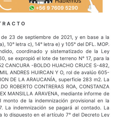
T R A C T O
 23 de septiembre de 2021, y en base a la
a), 10° letra c), 14° letra e) y 105° del DFL. MOP.
ndido, coordinado y sistematizado de la Ley
 se expropió el lote de terreno N° 17, para la
-52 CANCURA -BOLDO HUACHO CRUCE S-482,
MIL ANDRES HUIRCAN Y O, rol de avalúo 605-
ON DE LA ARAUCANÍA, superficie 283 m2. La
 EVALDO ROBERTO CONTRERAS ROA, CONSTANZA
X MANSILLA ARAVENA, mediante informe de
el monto de la indemnización provisional en la
7. La indemnización se pagará al contado. La
 lo dispuesto en el artículo 7° del Decreto Ley