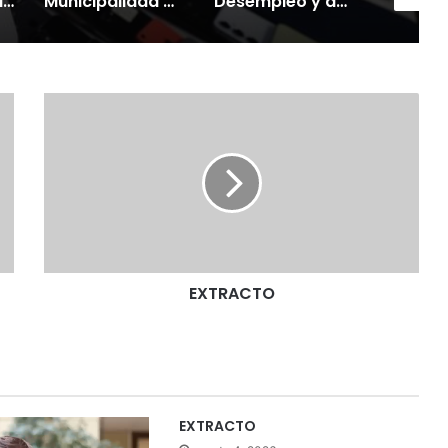
Gobierno mantiene despliegue regional y refuerza la ayuda en las comunas afectadas por el sistema frontal
Municipalidad de Temuco y Ejército de Chile entregan 130 fardos de alimento animal donados por Sofo para damnificados de sectores rurales
Desempleo y deudas deterioran la salud mental: investigador UST explica cómo las crisis económicas aumentan la ansiedad
E
X
T
R
A
C
T
O
EXTRACTO
EXTRACTO