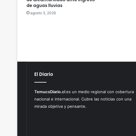
de aguas lluvias
agosto 3, 2026
El Diario
TemucoDiario.cl
es un medio regional con cobertura
nacional e internacional. Cubre las noticias con una
mirada objetiva y pensante.