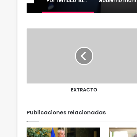
Nuevas micromovilidades en Temuco: concejal Fredy Cartes destaca llegada de empresa Jet con tarifas más accesibles y mejores estándares de seguridad
PDI Temuco llama a bloquear teléfonos robados para proteger la información personal y combatir el mercado ilegal
E
X
T
R
A
C
T
O
EXTRACTO
Publicaciones relacionadas